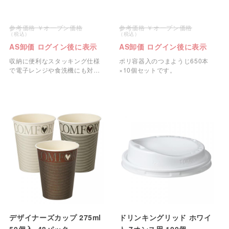
オープン価格
オープン価格
AS卸価 ログイン後に表示
AS卸価 ログイン後に表示
収納に便利なスタッキング仕様
ポリ容器入のつまようじ650本
で電子レンジや食洗機にも対応
×10個セットです。
したコップです。
デザイナーズカップ 275ml
ドリンキングリッド ホワイ
50個入×48パック
ト 7オンス用 100個