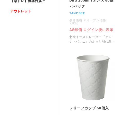
【楽トレ】機器付属品
×5パック
アウトレット
TANOSEE
オープン価格
AS卸価 ログイン後に表示
北欧イラストレーター「アン
ナ・バリエ」のホッと和む鳥の
パターンをあしらったお洒落な
紙コップです。
レリーフカップ 50個入