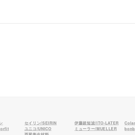
ン
セイリン/SEIRIN
伊藤超短波/ITO-LATER
Col
rfit
ユニコ/UNICO
ミューラー/MUELLER
bon
西尾衛生材料