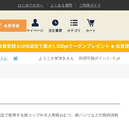
ASキネシオロジーテープ
はじめての方へ
よくある質問
ご利用ガイド
ー
プレミアム粘着パッド
会員登録
機材・機材消耗品
マイページ
注文履歴
カテゴリ
カート
テーピング
ASキネシオロジーテープ
施術ベッド・マクラ
ー
プレミアム粘着パッド
トレ
鍼
ようこそ
ゲスト
さん
利用可能ポイント:
0
pt
院内設備・備品
機材・機材消耗品
健康器具・販売商品
テーピング
事務用品・日用品
施術ベッド・マクラ
【楽トレ】機器付属品
院内設備・備品
施設で使用する紙コップや大人用紙おむつ、紙パンツなどの院内消耗
健康器具・販売商品