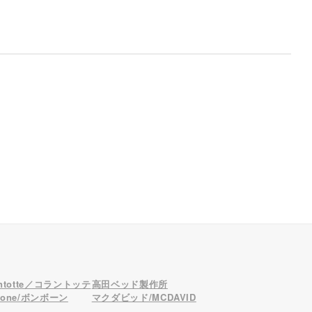
antotte／コラントッテ
高田ベッド製作所
bone/ボンボーン
マクダビッド/MCDAVID