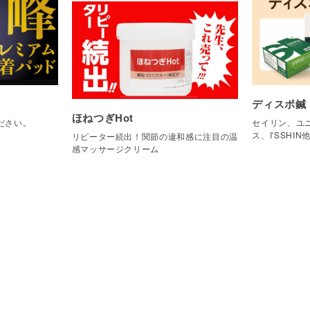
ディスポ鍼
ほねつぎHot
ださい。
セイリン、ユニ
ス、I'SSHIN
リピーター続出！関節の違和感に注目の温
感マッサージクリーム