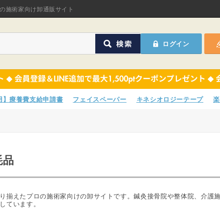
オリジナル商品
の施術家向け卸通販サイト
ASフェイスペーパ
ログイン
ほねつぎHot
鍼灸用品
オリジナル商品
サポーター
ASフェイスペーパ
専用】療養費支給申請書
フェイスペーパー
キネシオロジーテープ
楽
衛生用品
ほねつぎHot
院内消耗品
鍼灸用品
耗品
ポスター・チラシ類
サポーター
A-COMS
衛生用品
り揃えたプロの施術家向けの卸サイトです。鍼灸接骨院や整体院、介護
しています。
アウトレット
院内消耗品