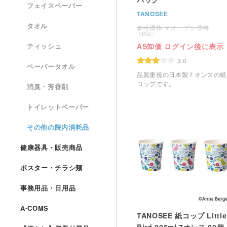
フェイスペーパー
TANOSEE
タオル
オープン価格
AS卸価 ログイン後に表示
ティッシュ
3.0
ペーパータオル
品質重視の日本製７オンスの紙
コップです。
消臭・芳香剤
トイレットペーパー
その他の院内消耗品
健康器具・販売商品
ポスター・チラシ類
事務用品・日用品
A-COMS
TANOSEE 紙コップ Little
Bird 205ml 7オンス 80個