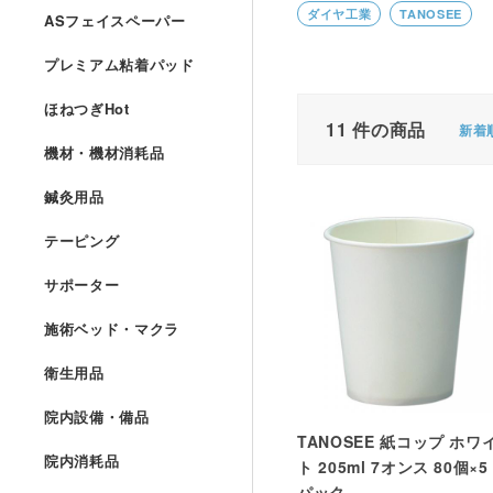
ダイヤ工業
TANOSEE
ASフェイスペーパー
プレミアム粘着パッド
ほねつぎHot
11
件の商品
新着
機材・機材消耗品
鍼灸用品
テーピング
サポーター
施術ベッド・マクラ
衛生用品
院内設備・備品
TANOSEE 紙コップ ホワ
院内消耗品
ト 205ml 7オンス 80個×5
パック