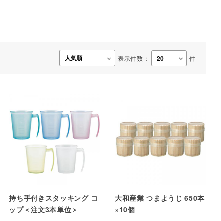
事務用品・日用品
【楽トレ】機器付属品
表示件数：
件
持ち手付きスタッキング コ
大和産業 つまようじ 650本
ップ＜注文3本単位＞
×10個