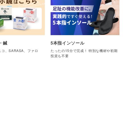
・鍼
5本指インソール
コ、SARASA、ファロ
たったの15分で完成！ 特別な機材や初期
他
投資も不要