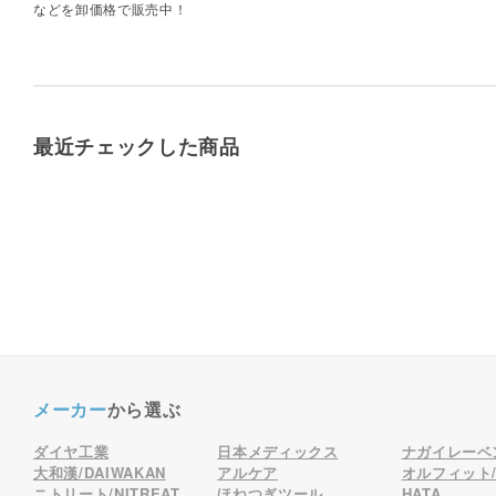
などを卸価格で販売中！
最近チェックした商品
メーカー
から選ぶ
ダイヤ工業
日本メディックス
ナガイレーベ
大和漢/DAIWAKAN
アルケア
オルフィット/o
ニトリート/NITREAT
ほねつぎツール
HATA