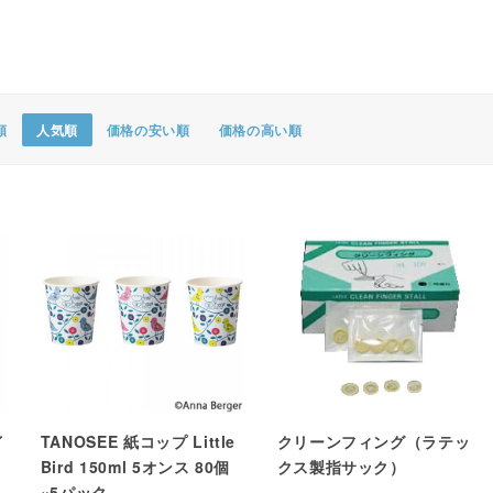
ポスター・チラシ類
A-COMS
アウトレット
順
人気順
価格の安い順
価格の高い順
イ
TANOSEE 紙コップ Little
クリーンフィング（ラテッ
Bird 150ml 5オンス 80個
クス製指サック）
×5パック