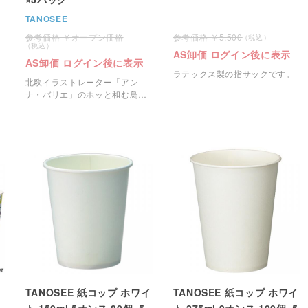
TANOSEE
オープン価格
5,500
AS卸価 ログイン後に表示
AS卸価 ログイン後に表示
ラテックス製の指サックです。
北欧イラストレーター「アン
ナ・バリエ」のホッと和む鳥の
パターンをあしらったお洒落な
紙コップです。
TANOSEE 紙コップ ホワイ
TANOSEE 紙コップ ホワイ
ト 150ml 5オンス 80個×5
ト 275ml 9オンス 100個×5