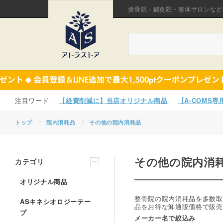
接骨院・鍼灸院・整体サロンなど
【経費削減に】当店オリジナル商品
【A-COMS
トップ
院内消耗品
その他の院内消耗品
その他の院内消
カテゴリ
オリジナル商品
整骨院の院内消耗品を多数取
ASキネシオロジーテー
品をお得な卸通販価格で販売
プ
メーカー名で絞込み