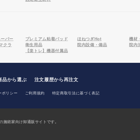
ペーパー
プレミアム粘着パッド
ほねつぎHot
機材
マクラ
衛生用品
院内設備・備品
院内
【楽トレ】機器付属品
商品から選ぶ
注文履歴から再注文
ーポリシー
ご利用規約
特定商取引法に基づく表記
の
施術家向け卸通販サイトです。