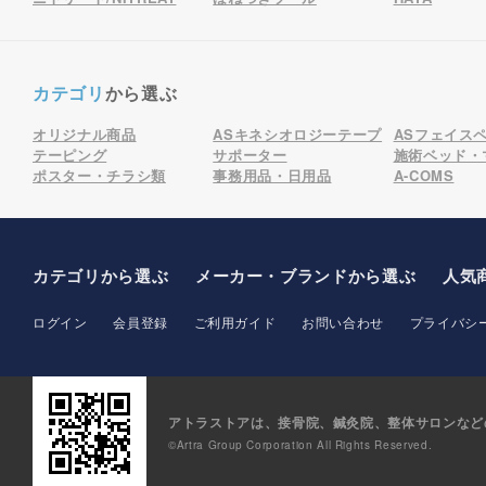
カテゴリ
から選ぶ
オリジナル商品
ASキネシオロジーテープ
ASフェイス
テーピング
サポーター
施術ベッド・
ポスター・チラシ類
事務用品・日用品
A-COMS
カテゴリから選ぶ
メーカー
・ブランド
から選ぶ
人気
ログイン
会員登録
ご利用ガイド
お問い合わせ
プライバシ
アトラストアは、接骨院、鍼灸院、整体サロンなど
©Artra Group Corporation All Rights Reserved.