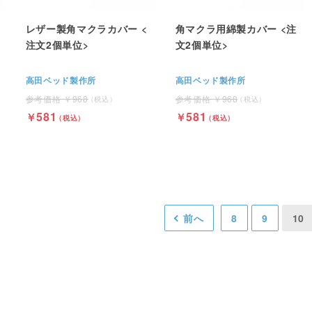
レザー製角マクラカバー <
角マクラ用綿製カバー <注
注文2個単位>
文2個単位>
高田ベッド製作所
高田ベッド製作所
968
968
581
581
前へ
8
9
10