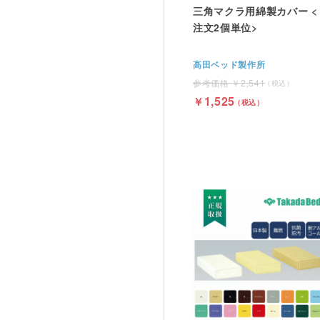
三角マクラ用綿製カバー <
注文2個単位>
高田ベッド製作所
2,541
1,525