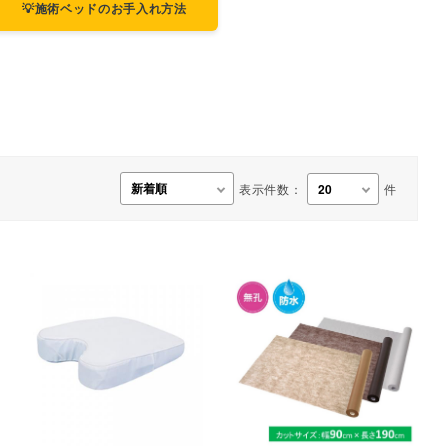
💡施術ベッドのお手入れ方法
事務用品・日用品
【楽トレ】機器付属品
表示件数：
件