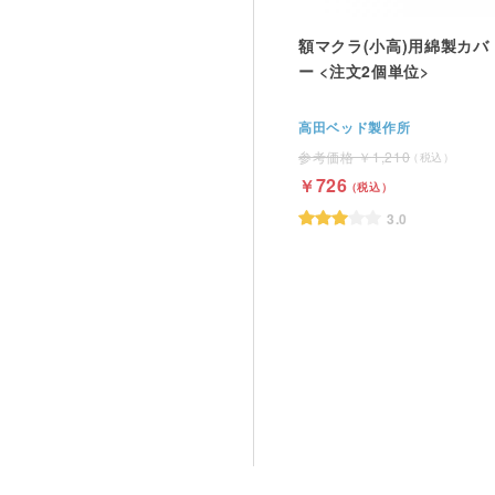
額マクラ(小高)用綿製カバ
ー <注文2個単位>
高田ベッド製作所
1,210
726
3.0