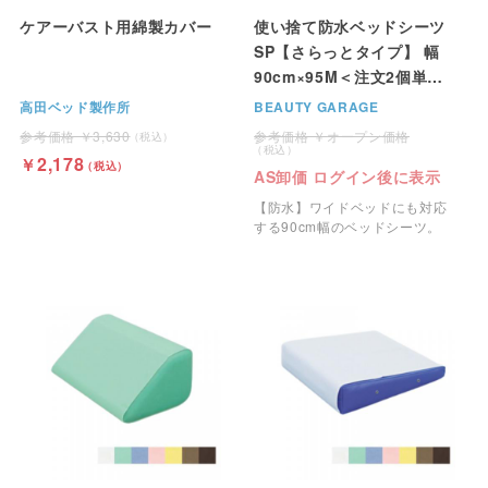
ケアーバスト用綿製カバー
使い捨て防水ベッドシーツ
SP【さらっとタイプ】 幅
90cm×95M＜注文2個単位
＞
高田ベッド製作所
BEAUTY GARAGE
3,630
オープン価格
2,178
AS卸価 ログイン後に表示
【防水】ワイドベッドにも対応
する90cm幅のベッドシーツ。