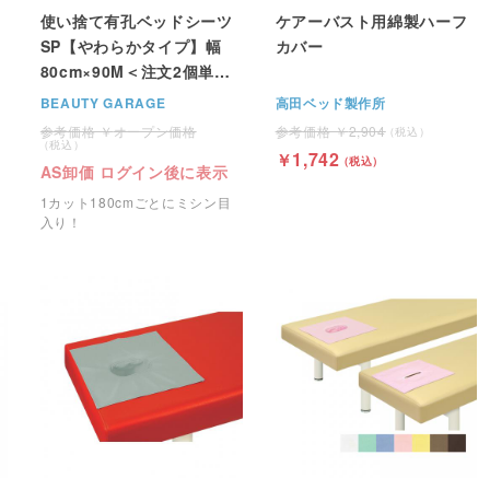
使い捨て有孔ベッドシーツ
ケアーバスト用綿製ハーフ
SP【やわらかタイプ】幅
カバー
80cm×90M＜注文2個単位
＞
BEAUTY GARAGE
高田ベッド製作所
オープン価格
2,904
1,742
AS卸価 ログイン後に表示
1カット180cmごとにミシン目
入り！