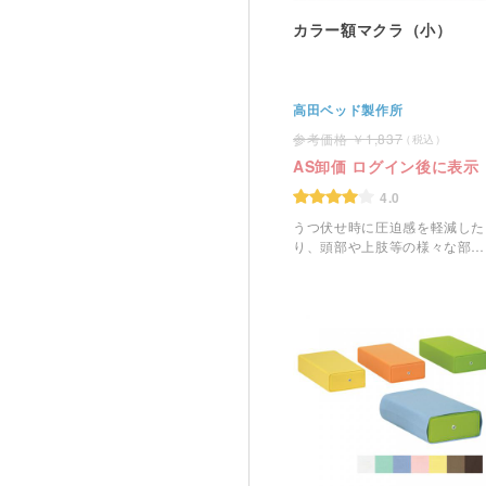
カラー額マクラ（小）
高田ベッド製作所
1,837
AS卸価 ログイン後に表示
4.0
うつ伏せ時に圧迫感を軽減した
り、頭部や上肢等の様々な部位
に活躍する額マクラです。