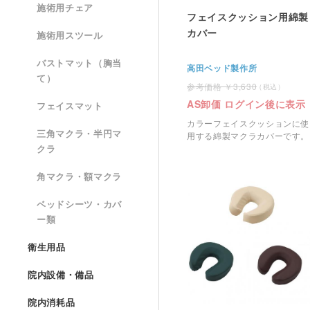
施術用チェア
フェイスクッション用綿製
カバー
施術用スツール
バストマット（胸当
高田ベッド製作所
て）
3,630
AS卸価 ログイン後に表示
フェイスマット
カラーフェイスクッションに使
三角マクラ・半円マ
用する綿製マクラカバーです。
クラ
角マクラ・額マクラ
ベッドシーツ・カバ
ー類
衛生用品
院内設備・備品
院内消耗品