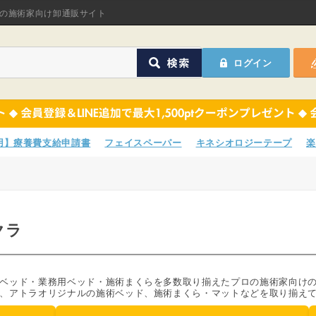
オリジナル商品
の施術家向け卸通販サイト
ASフェイスペーパ
ログイン
ほねつぎHot
鍼灸用品
オリジナル商品
サポーター
ASフェイスペーパ
専用】療養費支給申請書
フェイスペーパー
キネシオロジーテープ
楽
衛生用品
ほねつぎHot
院内消耗品
鍼灸用品
クラ
ポスター・チラシ類
サポーター
A-COMS
衛生用品
ベッド・業務用ベッド・施術まくらを多数取り揃えたプロの施術家向け
、アトラオリジナルの施術ベッド、施術まくら・マットなどを取り揃え
アウトレット
院内消耗品