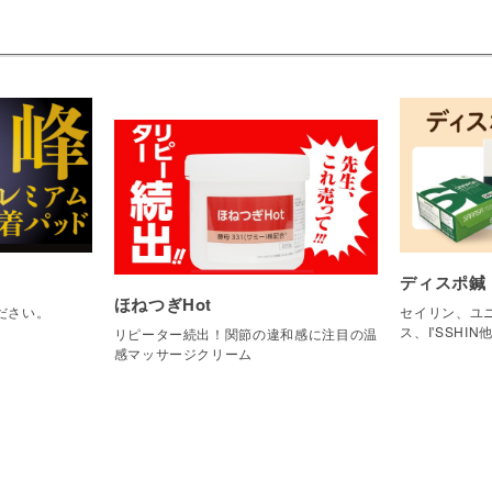
ディスポ鍼
ほねつぎHot
ださい。
セイリン、ユニ
ス、I'SSHIN
リピーター続出！関節の違和感に注目の温
感マッサージクリーム