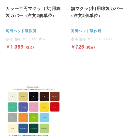
カラー半円マクラ（大)用綿
額マクラ(小)用綿製カバー
製カバー <注文2個単位>
<注文2個単位>
高田ベッド製作所
高田ベッド製作所
1,815
1,210
1,089
726