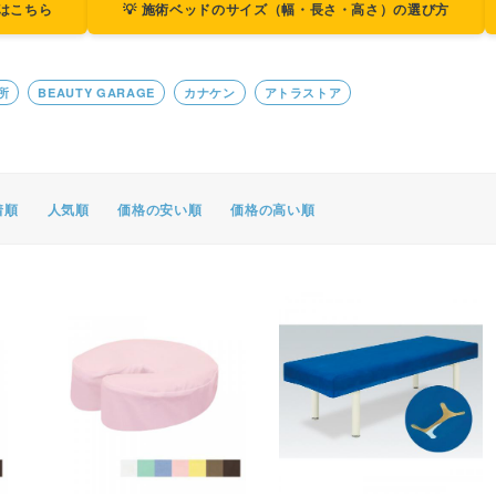
ジはこちら
💡 施術ベッドのサイズ（幅・長さ・高さ）の選び方
ポスター・チラシ類
A-COMS
所
BEAUTY GARAGE
カナケン
アトラストア
アウトレット
着順
人気順
価格の安い順
価格の高い順