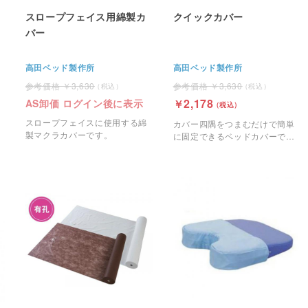
スロープフェイス用綿製カ
クイックカバー
バー
高田ベッド製作所
高田ベッド製作所
3,630
3,630
2,178
AS卸価 ログイン後に表示
スロープフェイスに使用する綿
カバー四隅をつまむだけで簡単
製マクラカバーです。
に固定できるベッドカバーで
す。ずれにくく、シワになりに
くい親切・簡単設計です。