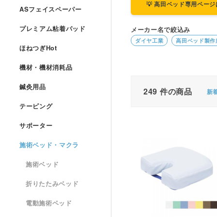
💡 高田ベッド専用ペー
ASフェイスペーパー
プレミアム粘着パッド
メーカー名で絞込み
ダイヤ工業
高田ベッド製作
ほねつぎHot
機材・機材消耗品
鍼灸用品
249
件の商品
新
テーピング
サポーター
施術ベッド・マクラ
施術ベッド
折りたたみベッド
電動施術ベッド