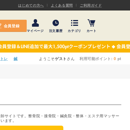
ASキネシオロジーテープ
はじめての方へ
よくある質問
ご利用ガイド
ー
プレミアム粘着パッド
会員登録
機材・機材消耗品
マイページ
注文履歴
カテゴリ
カート
テーピング
ASキネシオロジーテープ
施術ベッド・マクラ
ー
プレミアム粘着パッド
トレ
鍼
ようこそ
ゲスト
さん
利用可能ポイント:
0
pt
院内設備・備品
機材・機材消耗品
健康器具・販売商品
テーピング
事務用品・日用品
施術ベッド・マクラ
【楽トレ】機器付属品
院内設備・備品
の卸サイトです。整骨院・接骨院・鍼灸院・整体・エステ用マッサー
ています。
健康器具・販売商品