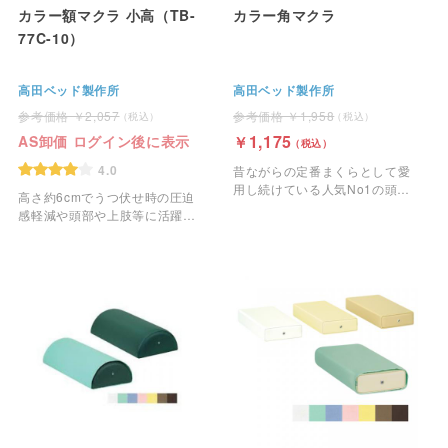
カラー額マクラ 小高（TB-
カラー角マクラ
77C-10）
高田ベッド製作所
高田ベッド製作所
2,057
1,958
1,175
AS卸価 ログイン後に表示
4.0
昔ながらの定番まくらとして愛
用し続けている人気No1の頭部
高さ約6cmでうつ伏せ時の圧迫
用マクラです。
感軽減や頭部や上肢等に活躍す
る額マクラ（小高）です。