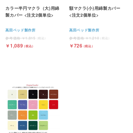
カラー半円マクラ（大)用綿
額マクラ(小)用綿製カバー
製カバー <注文2個単位>
<注文2個単位>
高田ベッド製作所
高田ベッド製作所
1,815
1,210
1,089
726