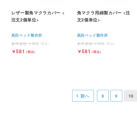
レザー製角マクラカバー <
角マクラ用綿製カバー <注
注文2個単位>
文2個単位>
高田ベッド製作所
高田ベッド製作所
968
968
581
581
前へ
8
9
10