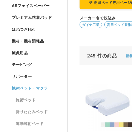
💡 高田ベッド専用ペー
ASフェイスペーパー
プレミアム粘着パッド
メーカー名で絞込み
ダイヤ工業
高田ベッド製作
ほねつぎHot
機材・機材消耗品
鍼灸用品
249
件の商品
新
テーピング
サポーター
施術ベッド・マクラ
施術ベッド
折りたたみベッド
電動施術ベッド