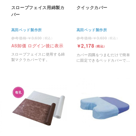
スロープフェイス用綿製カ
クイックカバー
バー
高田ベッド製作所
高田ベッド製作所
3,630
3,630
2,178
AS卸価 ログイン後に表示
スロープフェイスに使用する綿
カバー四隅をつまむだけで簡単
製マクラカバーです。
に固定できるベッドカバーで
す。ずれにくく、シワになりに
くい親切・簡単設計です。