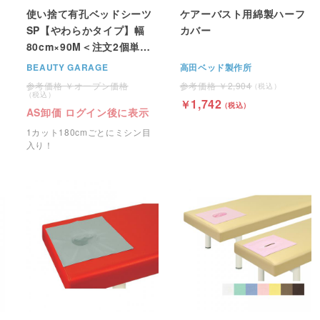
使い捨て有孔ベッドシーツ
ケアーバスト用綿製ハーフ
SP【やわらかタイプ】幅
カバー
80cm×90M＜注文2個単位
＞
BEAUTY GARAGE
高田ベッド製作所
オープン価格
2,904
1,742
AS卸価 ログイン後に表示
1カット180cmごとにミシン目
入り！