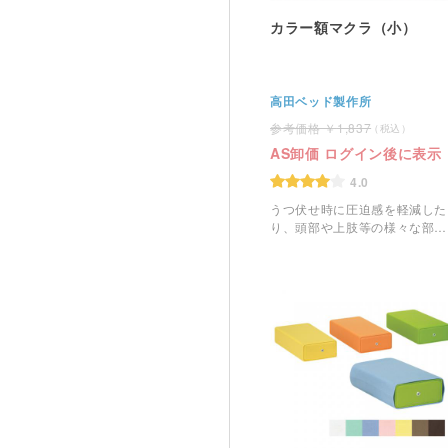
カラー額マクラ（小）
高田ベッド製作所
1,837
AS卸価 ログイン後に表示
4.0
うつ伏せ時に圧迫感を軽減した
り、頭部や上肢等の様々な部位
に活躍する額マクラです。