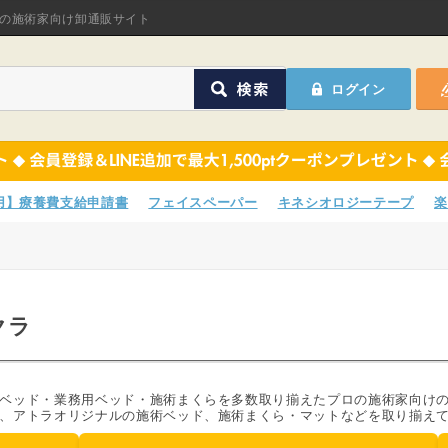
オリジナル商品
の施術家向け卸通販サイト
ASフェイスペーパ
ログイン
ほねつぎHot
鍼灸用品
オリジナル商品
サポーター
ASフェイスペーパ
専用】療養費支給申請書
フェイスペーパー
キネシオロジーテープ
楽
衛生用品
ほねつぎHot
院内消耗品
鍼灸用品
クラ
ポスター・チラシ類
サポーター
A-COMS
衛生用品
ベッド・業務用ベッド・施術まくらを多数取り揃えたプロの施術家向け
、アトラオリジナルの施術ベッド、施術まくら・マットなどを取り揃え
アウトレット
院内消耗品