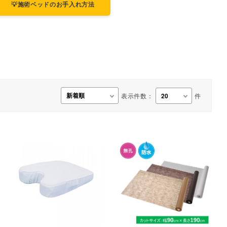
💡施術ベッドのお手入れ方法
事務用品・日用品
【楽トレ】機器付属品
表示件数：
件