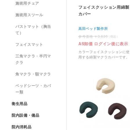
施術用チェア
フェイスクッション用綿製
カバー
施術用スツール
バストマット（胸当
高田ベッド製作所
て）
3,630
AS卸価 ログイン後に表示
フェイスマット
カラーフェイスクッションに使
三角マクラ・半円マ
用する綿製マクラカバーです。
クラ
角マクラ・額マクラ
ベッドシーツ・カバ
ー類
衛生用品
院内設備・備品
院内消耗品