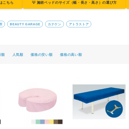
ジはこちら
💡 施術ベッドのサイズ（幅・長さ・高さ）の選び方
ポスター・チラシ類
A-COMS
所
BEAUTY GARAGE
カナケン
アトラストア
アウトレット
着順
人気順
価格の安い順
価格の高い順