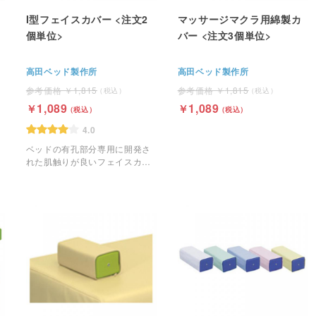
I型フェイスカバー <注文2
マッサージマクラ用綿製カ
個単位>
バー <注文3個単位>
高田ベッド製作所
高田ベッド製作所
1,815
1,815
1,089
1,089
4.0
ベッドの有孔部分専用に開発さ
れた肌触りが良いフェイスカバ
ー。