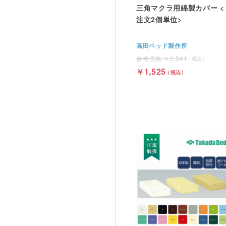
三角マクラ用綿製カバー <
注文2個単位>
高田ベッド製作所
2,541
1,525