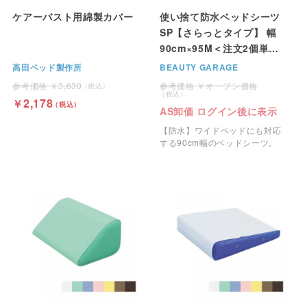
ケアーバスト用綿製カバー
使い捨て防水ベッドシーツ
SP【さらっとタイプ】 幅
90cm×95M＜注文2個単位
＞
高田ベッド製作所
BEAUTY GARAGE
3,630
オープン価格
2,178
AS卸価 ログイン後に表示
【防水】ワイドベッドにも対応
する90cm幅のベッドシーツ。