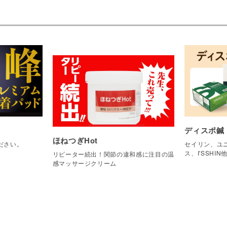
ディスポ鍼
ほねつぎHot
ださい。
セイリン、ユニ
ス、I'SSHIN
リピーター続出！関節の違和感に注目の温
感マッサージクリーム