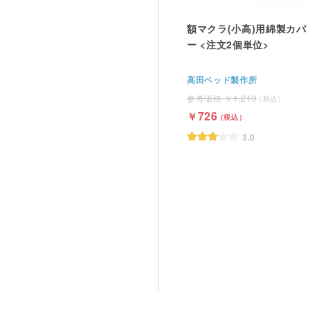
額マクラ(小高)用綿製カバ
ー <注文2個単位>
高田ベッド製作所
1,210
726
3.0