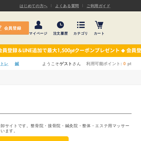
ASキネシオロジーテープ
はじめての方へ
よくある質問
ご利用ガイド
ー
プレミアム粘着パッド
会員登録
機材・機材消耗品
マイページ
注文履歴
カテゴリ
カート
テーピング
ASキネシオロジーテープ
施術ベッド・マクラ
ー
プレミアム粘着パッド
トレ
鍼
ようこそ
ゲスト
さん
利用可能ポイント:
0
pt
院内設備・備品
機材・機材消耗品
健康器具・販売商品
テーピング
事務用品・日用品
施術ベッド・マクラ
【楽トレ】機器付属品
院内設備・備品
の卸サイトです。整骨院・接骨院・鍼灸院・整体・エステ用マッサー
ています。
健康器具・販売商品