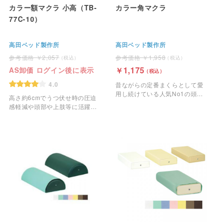
カラー額マクラ 小高（TB-
カラー角マクラ
77C-10）
高田ベッド製作所
高田ベッド製作所
2,057
1,958
1,175
AS卸価 ログイン後に表示
4.0
昔ながらの定番まくらとして愛
用し続けている人気No1の頭部
高さ約6cmでうつ伏せ時の圧迫
用マクラです。
感軽減や頭部や上肢等に活躍す
る額マクラ（小高）です。