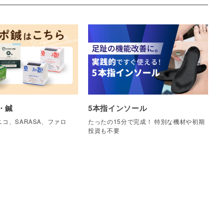
・鍼
5本指インソール
コ、SARASA、ファロ
たったの15分で完成！ 特別な機材や初期
他
投資も不要