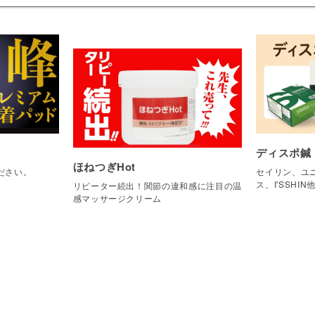
ディスポ鍼
ほねつぎHot
ださい。
セイリン、ユニ
ス、I'SSHIN
リピーター続出！関節の違和感に注目の温
感マッサージクリーム