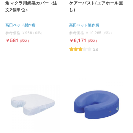
角マクラ用綿製カバー <注
ケアーバスト(エアホール無
文2個単位>
し)
高田ベッド製作所
高田ベッド製作所
968
10,285
581
6,171
3.0