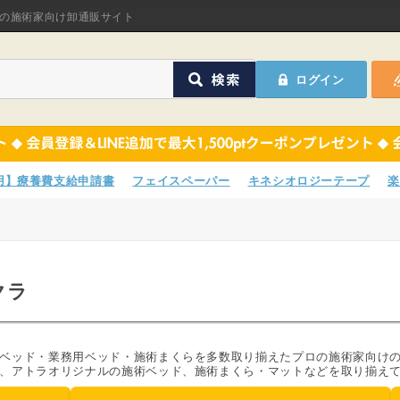
オリジナル商品
の施術家向け卸通販サイト
ASフェイスペーパ
ログイン
ほねつぎHot
鍼灸用品
オリジナル商品
サポーター
ASフェイスペーパ
専用】療養費支給申請書
フェイスペーパー
キネシオロジーテープ
楽
衛生用品
ほねつぎHot
院内消耗品
鍼灸用品
クラ
ポスター・チラシ類
サポーター
A-COMS
衛生用品
ベッド・業務用ベッド・施術まくらを多数取り揃えたプロの施術家向け
、アトラオリジナルの施術ベッド、施術まくら・マットなどを取り揃え
アウトレット
院内消耗品