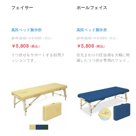
フェイサー
ホールフェイス
高田ベッド製作所
高田ベッド製作所
9,680
9,680
5,808
5,808
うつ伏せをサポートする顔用ク
目元まわりの圧迫感を大幅に軽
ッションです。
減したうつ伏せ専用のフェイス
マットです。