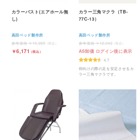
カラーバスト(エアホール無
カラー三角マクラ（TB-
し)
77C-13）
高田ベッド製作所
高田ベッド製作所
10,285
12,342
6,171
AS卸価 ログイン後に表示
4.7
仰向けの際の足を安定させるカ
ラー三角マクラです。