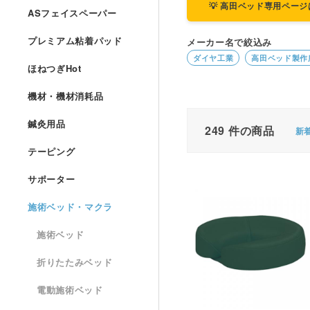
💡 高田ベッド専用ペー
ASフェイスペーパー
プレミアム粘着パッド
メーカー名で絞込み
ダイヤ工業
高田ベッド製作
ほねつぎHot
機材・機材消耗品
鍼灸用品
249
件の商品
新
テーピング
サポーター
施術ベッド・マクラ
施術ベッド
折りたたみベッド
電動施術ベッド