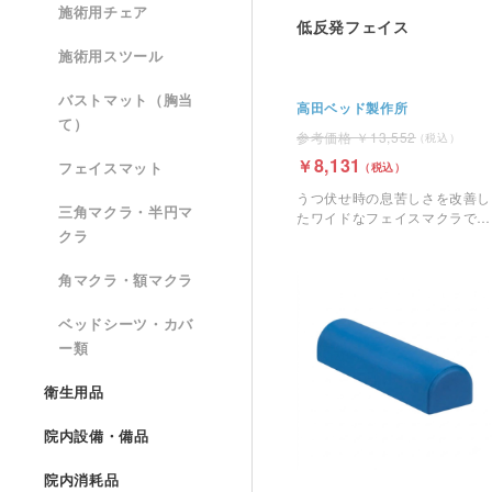
施術用チェア
低反発フェイス
施術用スツール
バストマット（胸当
高田ベッド製作所
て）
13,552
8,131
フェイスマット
うつ伏せ時の息苦しさを改善し
三角マクラ・半円マ
たワイドなフェイスマクラで
クラ
す。
角マクラ・額マクラ
ベッドシーツ・カバ
ー類
衛生用品
院内設備・備品
院内消耗品