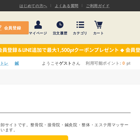
ASキネシオロジーテープ
はじめての方へ
よくある質問
ご利用ガイド
ー
プレミアム粘着パッド
会員登録
機材・機材消耗品
マイページ
注文履歴
カテゴリ
カート
テーピング
ASキネシオロジーテープ
施術ベッド・マクラ
ー
プレミアム粘着パッド
トレ
鍼
ようこそ
ゲスト
さん
利用可能ポイント:
0
pt
院内設備・備品
機材・機材消耗品
健康器具・販売商品
テーピング
事務用品・日用品
施術ベッド・マクラ
【楽トレ】機器付属品
院内設備・備品
の卸サイトです。整骨院・接骨院・鍼灸院・整体・エステ用マッサー
ています。
健康器具・販売商品