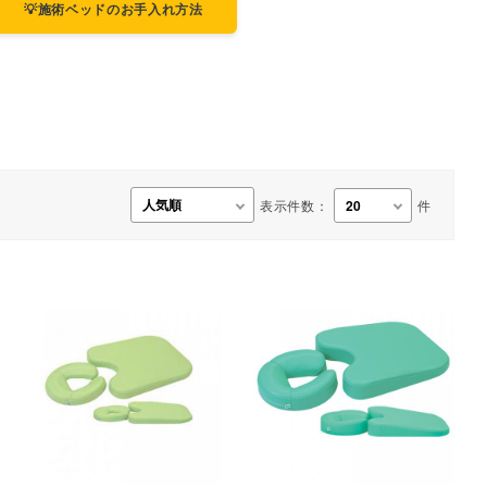
💡施術ベッドのお手入れ方法
事務用品・日用品
【楽トレ】機器付属品
表示件数：
件