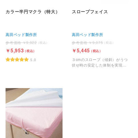
カラー半円マクラ（特大）
スロープフェイス
高田ベッド製作所
高田ベッド製作所
9,922
9,075
5,953
5,445
３cmのスロープ（傾斜）がうつ
5.0
伏せ時の安定した体制を実現す
るフェイスマットです。