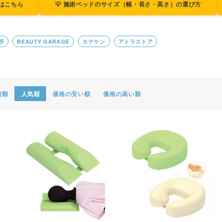
ジはこちら
💡 施術ベッドのサイズ（幅・長さ・高さ）の選び方
ポスター・チラシ類
A-COMS
所
BEAUTY GARAGE
カナケン
アトラストア
アウトレット
着順
人気順
価格の安い順
価格の高い順