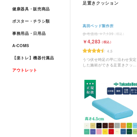
足置きクッション
健康器具・販売商品
ポスター・チラシ類
高田ベッド製作所
事務用品・日用品
7,139
4,283
A-COMS
4.5
【楽トレ】機器付属品
うつ伏せ時足の甲に沿わせ安定
した施術ができる足置きクッシ
アウトレット
ョンです。