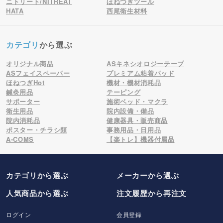
ニトリート/NITREAT
ほねつぎツール
HATA
西尾衛生材料
カテゴリ
から選ぶ
オリジナル商品
ASキネシオロジーテープ
ASフェイスペーパー
プレミアム粘着パッド
ほねつぎHot
機材・機材消耗品
鍼灸用品
テーピング
サポーター
施術ベッド・マクラ
衛生用品
院内設備・備品
院内消耗品
健康器具・販売商品
ポスター・チラシ類
事務用品・日用品
A-COMS
【楽トレ】機器付属品
カテゴリから選ぶ
メーカー
から選ぶ
人気商品から選ぶ
注文履歴から再注文
ログイン
会員登録