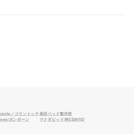
antotte／コラントッテ
高田ベッド製作所
bone/ボンボーン
マクダビッド/MCDAVID