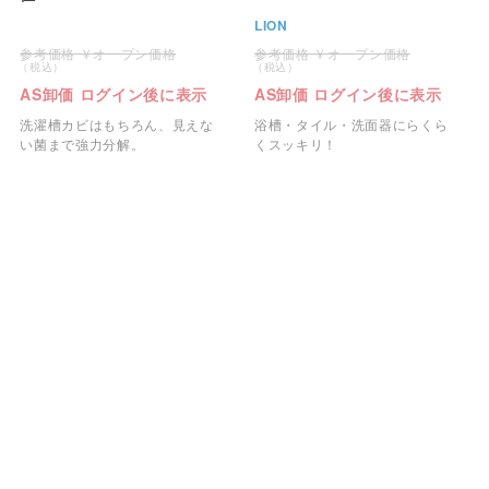
LION
オープン価格
オープン価格
AS卸価 ログイン後に表示
AS卸価 ログイン後に表示
洗濯槽カビはもちろん、見えな
浴槽・タイル・洗面器にらくら
い菌まで強力分解。
くスッキリ！