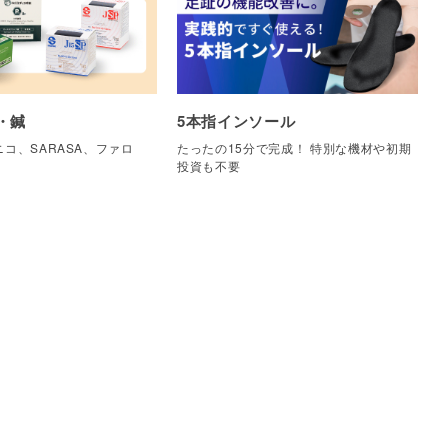
・鍼
5本指インソール
コ、SARASA、ファロ
たったの15分で完成！ 特別な機材や初期
他
投資も不要