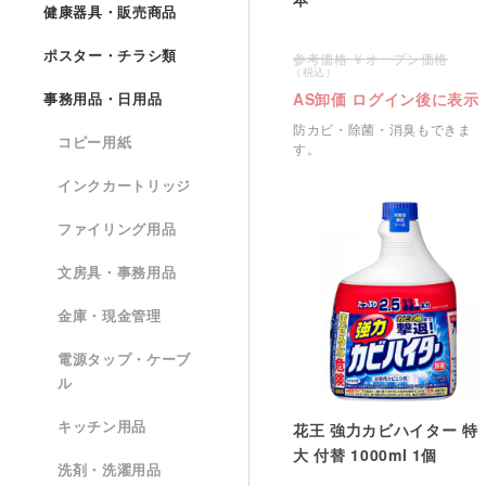
健康器具・販売商品
ポスター・チラシ類
オープン価格
AS卸価 ログイン後に表示
事務用品・日用品
防カビ・除菌・消臭もできま
コピー用紙
す。
インクカートリッジ
ファイリング用品
文房具・事務用品
金庫・現金管理
電源タップ・ケーブ
ル
キッチン用品
花王 強力カビハイター 特
大 付替 1000ml 1個
洗剤・洗濯用品