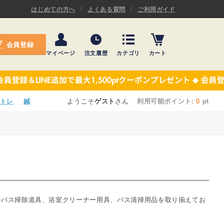
ASキネシオロジーテープ
はじめての方へ
よくある質問
ご利用ガイド
ー
プレミアム粘着パッド
会員登録
機材・機材消耗品
マイページ
注文履歴
カテゴリ
カート
テーピング
ASキネシオロジーテープ
施術ベッド・マクラ
ー
プレミアム粘着パッド
トレ
鍼
ようこそ
ゲスト
さん
利用可能ポイント:
0
pt
院内設備・備品
機材・機材消耗品
健康器具・販売商品
テーピング
事務用品・日用品
施術ベッド・マクラ
【楽トレ】機器付属品
院内設備・備品
のバス掃除道具、浴室クリーナー用具、バス清掃用品を取り揃えてお
健康器具・販売商品