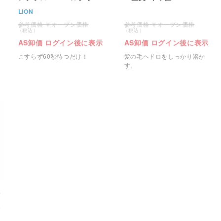
の香り 業務用 4L 1本
LION
オープン価格
オープン価格
AS卸価 ログイン後に表示
AS卸価 ログイン後に表示
こすらず60秒待つだけ！
髪の毛ヘドロをしっかり溶か
す。
ラ
穴
位