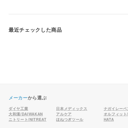
最近チェックした商品
メーカー
から選ぶ
ダイヤ工業
日本メディックス
ナガイレーベ
大和漢/DAIWAKAN
アルケア
オルフィット/o
ニトリート/NITREAT
ほねつぎツール
HATA