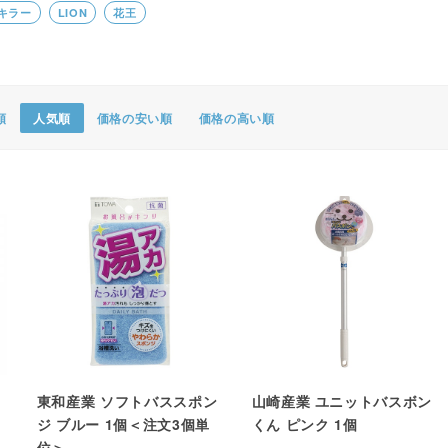
キラー
LION
花王
ポスター・チラシ類
A-COMS
アウトレット
順
人気順
価格の安い順
価格の高い順
東和産業 ソフトバススポン
山崎産業 ユニットバスボン
ジ ブルー 1個＜注文3個単
くん ピンク 1個
位＞