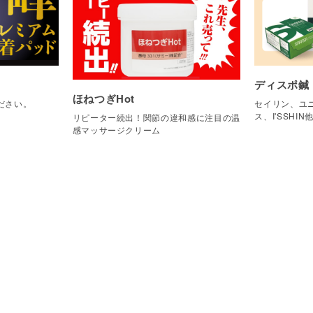
ディスポ鍼
ほねつぎHot
ださい。
セイリン、ユニ
ス、I'SSHIN
リピーター続出！関節の違和感に注目の温
感マッサージクリーム