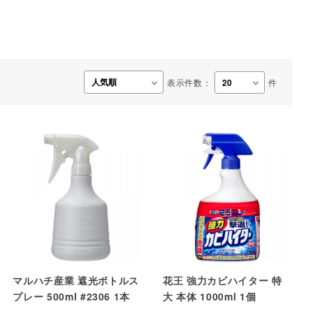
事務用品・日用品
【楽トレ】機器付属品
表示件数：
件
マルハチ産業 遮光ボトルス
花王 強力カビハイター 特
プレー 500ml #2306 1本
大 本体 1000ml 1個