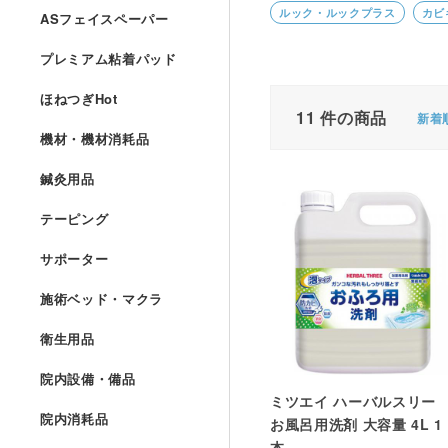
ルック・ルックプラス
カビ
ASフェイスペーパー
プレミアム粘着パッド
ほねつぎHot
11
件の商品
新着
機材・機材消耗品
鍼灸用品
テーピング
サポーター
施術ベッド・マクラ
衛生用品
院内設備・備品
ミツエイ ハーバルスリー
院内消耗品
お風呂用洗剤 大容量 4L 1
本