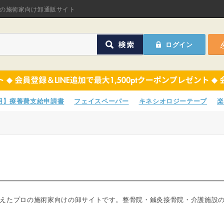
オリジナル商品
の施術家向け卸通販サイト
ASフェイスペーパ
ログイン
ほねつぎHot
鍼灸用品
オリジナル商品
サポーター
ASフェイスペーパ
専用】療養費支給申請書
フェイスペーパー
キネシオロジーテープ
楽
衛生用品
ほねつぎHot
院内消耗品
鍼灸用品
ポスター・チラシ類
サポーター
A-COMS
衛生用品
えたプロの施術家向けの卸サイトです。整骨院・鍼灸接骨院・介護施設
アウトレット
院内消耗品