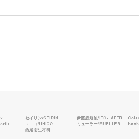
ン
セイリン/SEIRIN
伊藤超短波/ITO-LATER
Col
rfit
ユニコ/UNICO
ミューラー/MUELLER
bon
西尾衛生材料