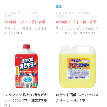
花王
オープン価格
オープン価格
AS卸価 ログイン後に表示
AS卸価 ログイン後に表示
遮光ボトルで紫外線による液体
落としにくいカビに、泡がとど
の劣化を軽減！
まって強力に効く密着成分配
合。
ジョンソン 洗たく槽カビキ
ロケット石鹸 スーパーバス
ラー 550g 1本＜注文2本単
クリーナー 4L 1本
位＞