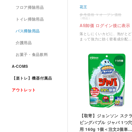
花王
フロア掃除用品
オープン価格
トイレ掃除用品
AS卸価 ログイン後に表示
バス掃除用品
落としにくいカビに、泡がとど
まって強力に効く密着成分配
介護用品
合。
お菓子・食品飲料
A-COMS
【楽トレ】機器付属品
アウトレット
【取寄】ジョンソン スク
ビングバブル ジャバ 1つ
用 160g 1個＜注文2個単