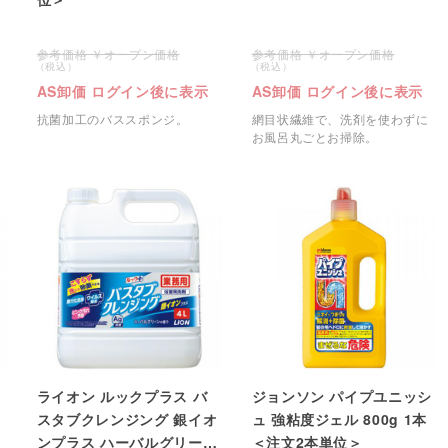
オープン価格
オープン価格
AS卸価 ログイン後に表示
AS卸価 ログイン後に表示
抗菌加工のバススポンジ。
網目状繊維で、洗剤を使わずに
お風呂丸ごとお掃除。
ライオン ルックプラス バ
ジョンソン パイプユニッシ
スタブクレンジング 銀イオ
ュ 強粘度ジェル 800g 1本
ンプラス ハーバルグリーン
＜注文2本単位＞