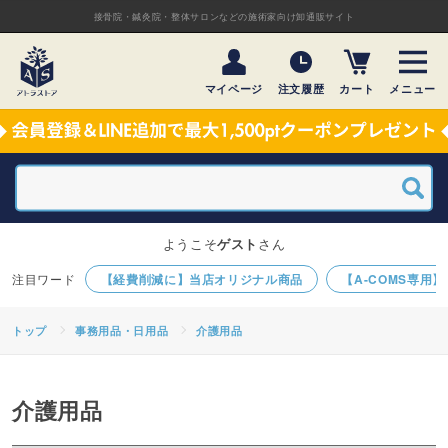
接骨院・鍼灸院・整体サロンなどの施術家向け卸通販サイト
マイページ
注文履歴
カート
メニュー
ようこそ
ゲスト
さん
【経費削減に】当店オリジナル商品
【A-COMS専用
トップ
事務用品・日用品
介護用品
介護用品