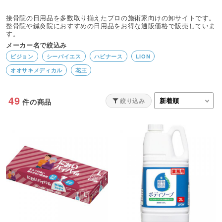
接骨院の日用品を多数取り揃えたプロの施術家向けの卸サイトです。
整骨院や鍼灸院におすすめの日用品をお得な通販価格で販売していま
す。
メーカー名で絞込み
ピジョン
シーバイエス
ハビナース
LION
オオサキメディカル
花王
49
絞り込み
件の商品