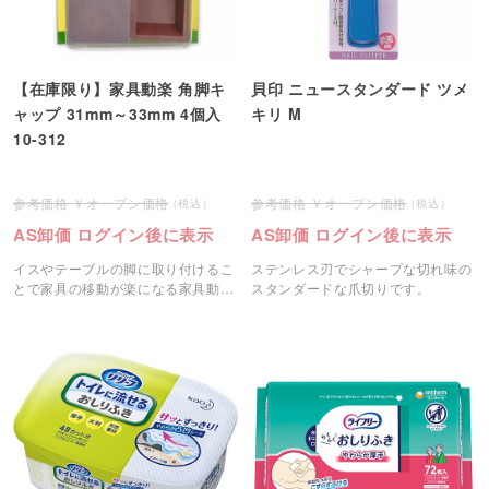
【在庫限り】家具動楽 角脚キ
貝印 ニュースタンダード ツメ
ャップ 31mm～33mm 4個入
キリ M
10-312
オープン価格
オープン価格
AS卸価 ログイン後に表示
AS卸価 ログイン後に表示
イスやテーブルの脚に取り付けるこ
ステンレス刃でシャープな切れ味の
とで家具の移動が楽になる家具動楽
スタンダードな爪切りです。
ラクにスベールです。