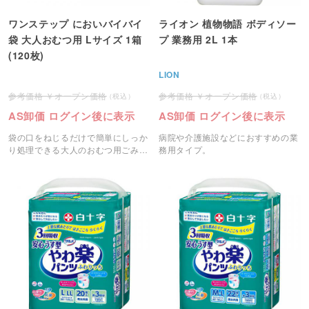
ワンステップ においバイバイ
ライオン 植物物語 ボディソー
袋 大人おむつ用 Lサイズ 1箱
プ 業務用 2L 1本
(120枚)
LION
オープン価格
オープン価格
AS卸価 ログイン後に表示
AS卸価 ログイン後に表示
袋の口をねじるだけで簡単にしっか
病院や介護施設などにおすすめの業
り処理できる大人のおむつ用ごみ袋
務用タイプ。
です。