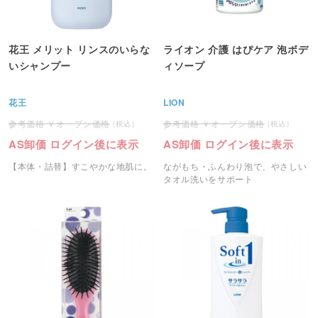
花王 メリット リンスのいらな
ライオン 介護 はぴケア 泡ボデ
いシャンプー
ィソープ
花王
LION
オープン価格
オープン価格
AS卸価 ログイン後に表示
AS卸価 ログイン後に表示
【本体・詰替】すこやかな地肌に。
ながもち・ふんわり泡で、やさしい
タオル洗いをサポート