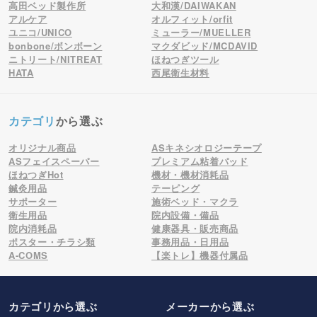
高田ベッド製作所
大和漢/DAIWAKAN
アルケア
オルフィット/orfit
ユニコ/UNICO
ミューラー/MUELLER
bonbone/ボンボーン
マクダビッド/MCDAVID
ニトリート/NITREAT
ほねつぎツール
HATA
西尾衛生材料
カテゴリ
から選ぶ
オリジナル商品
ASキネシオロジーテープ
ASフェイスペーパー
プレミアム粘着パッド
ほねつぎHot
機材・機材消耗品
鍼灸用品
テーピング
サポーター
施術ベッド・マクラ
衛生用品
院内設備・備品
院内消耗品
健康器具・販売商品
ポスター・チラシ類
事務用品・日用品
A-COMS
【楽トレ】機器付属品
カテゴリから選ぶ
メーカー
から選ぶ