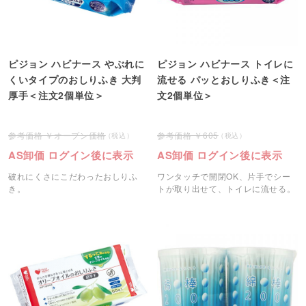
ピジョン ハビナース やぶれに
ピジョン ハビナース トイレに
くいタイプのおしりふき 大判
流せる パッとおしりふき＜注
厚手＜注文2個単位＞
文2個単位＞
オープン価格
605
AS卸価 ログイン後に表示
AS卸価 ログイン後に表示
破れにくさにこだわったおしりふ
ワンタッチで開閉OK、片手でシー
き。
トが取り出せて、トイレに流せる。