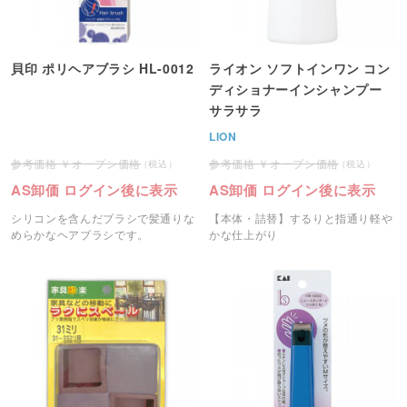
貝印 ポリヘアブラシ HL-0012
ライオン ソフトインワン コン
ディショナーインシャンプー
サラサラ
LION
オープン価格
オープン価格
AS卸価 ログイン後に表示
AS卸価 ログイン後に表示
シリコンを含んだブラシで髪通りな
【本体・詰替】するりと指通り軽や
めらかなヘアブラシです。
かな仕上がり