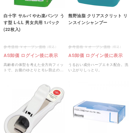
白十字 サルバ やわ楽パンツ う
熊野油脂 クリアスクリット リ
す型 L-LL 男女共用 1パック
ンスインシャンプー
(22枚入)
オープン価格
オープン価格
AS卸価 ログイン後に表示
AS卸価 ログイン後に表示
高齢者の体型を考えた全方向フィッ
うるおい成分ハーブエキス配合。洗
トで、お腹のゆとりとモレ防止の密
い上がりしっとり。
着を両立したパンツタイプです。