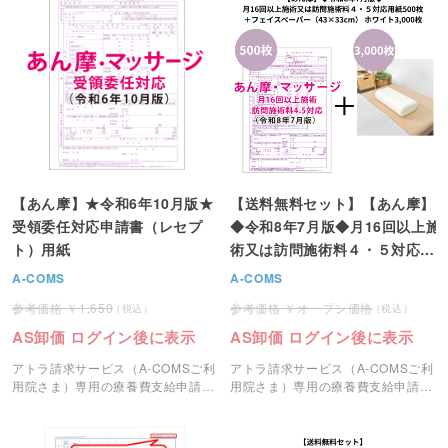
【あん摩】★令和6年10月版★
【送料無料セット】【あん摩】
受領委任対応申請書（レセプ
◆令和8年7月版◆月16回以上施
ト）用紙
術又は訪問施術料４・５対応用
紙500枚＋フェイスペーパー
A-COMS
A-COMS
（43×33cm） ホワイト3,000
1,650
オープン価格
枚
AS卸価 ログイン後に表示
AS卸価 ログイン後に表示
アトラ請求サービス（A-COMSご利
アトラ請求サービス（A-COMSご利
用院さま）専用の療養費支給申請書
用院さま）専用の療養費支給申請書
（レセプト）用紙です。
（レセプト）用紙500枚とフェイス
ペーパー（500枚入り×6）のセット
です。