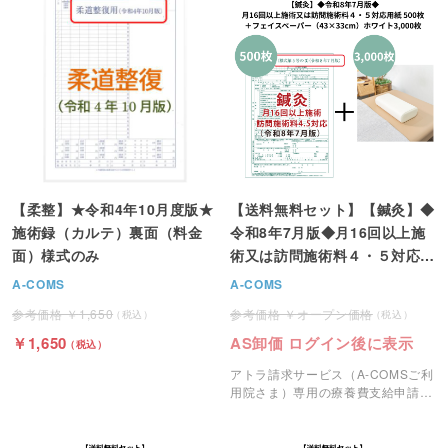
【柔整】★令和4年10月度版★
【送料無料セット】【鍼灸】◆
施術録（カルテ）裏面（料金
令和8年7月版◆月16回以上施
面）様式のみ
術又は訪問施術料４・５対応用
紙 500枚＋フェイスペーパー
A-COMS
A-COMS
（43×33cm）ホワイト3,000
1,650
オープン価格
枚
1,650
AS卸価 ログイン後に表示
アトラ請求サービス（A-COMSご利
用院さま）専用の療養費支給申請書
（レセプト）用紙500枚とフェイス
ペーパー（500枚入り×6）のセット
です。