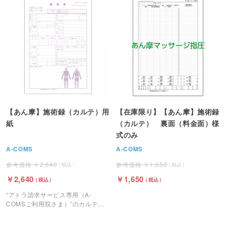
です。
です。
【あん摩】施術録（カルテ）用
【在庫限り】【あん摩】施術録
紙
（カルテ） 裏面（料金面）様
式のみ
A-COMS
A-COMS
2,640
1,650
2,640
1,650
“アトラ請求サービス専用（A-
COMSご利用院さま）”のカルテ用
紙です。