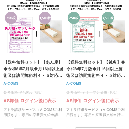
【送料無料セット】【あん摩】
【送料無料セット】【鍼灸】◆
◆令和8年7月版◆月16回以上施
令和8年7月版◆月16回以上施
術又は訪問施術料４・５対応用
術又は訪問施術料４・５対応用
紙250枚＋フェイスペーパー
紙 250枚＋フェイスペーパー
A-COMS
A-COMS
（43×33cm） ホワイト3,500
（43×33cm）ホワイト3,500
1,650
オープン価格
枚
枚
AS卸価 ログイン後に表示
AS卸価 ログイン後に表示
アトラ請求サービス（A-COMSご利
アトラ請求サービス（A-COMSご利
用院さま）専用の療養費支給申請書
用院さま）専用の療養費支給申請書
（レセプト）用紙250枚とフェイス
（レセプト）用紙250枚とフェイス
ペーパー（500枚入り×7）のセット
ペーパー（500枚入り×7）のセット