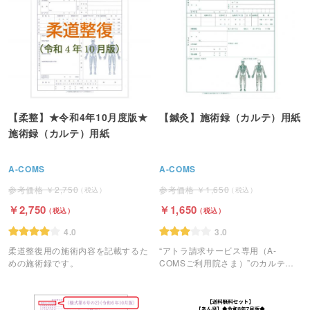
【柔整】★令和4年10月度版★
【鍼灸】施術録（カルテ）用紙
施術録（カルテ）用紙
A-COMS
A-COMS
2,750
1,650
2,750
1,650
4.0
3.0
柔道整復用の施術内容を記載するた
“アトラ請求サービス専用（A-
めの施術録です。
COMSご利用院さま）”のカルテ用
紙です。