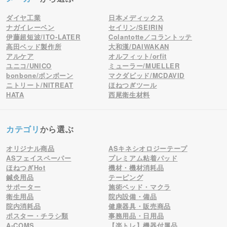
ダイヤ工業
日本メディックス
ナガイレーベン
セイリン/SEIRIN
伊藤超短波/ITO-LATER
Colantotte／コラントッテ
高田ベッド製作所
大和漢/DAIWAKAN
アルケア
オルフィット/orfit
ユニコ/UNICO
ミューラー/MUELLER
bonbone/ボンボーン
マクダビッド/MCDAVID
ニトリート/NITREAT
ほねつぎツール
HATA
西尾衛生材料
カテゴリ
から選ぶ
オリジナル商品
ASキネシオロジーテープ
ASフェイスペーパー
プレミアム粘着パッド
ほねつぎHot
機材・機材消耗品
鍼灸用品
テーピング
サポーター
施術ベッド・マクラ
衛生用品
院内設備・備品
院内消耗品
健康器具・販売商品
ポスター・チラシ類
事務用品・日用品
A-COMS
【楽トレ】機器付属品