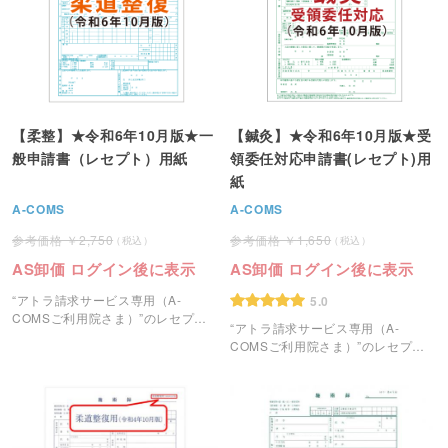
【柔整】★令和6年10月版★一
【鍼灸】★令和6年10月版★受
般申請書（レセプト）用紙
領委任対応申請書(レセプト)用
紙
A-COMS
A-COMS
2,750
1,650
AS卸価 ログイン後に表示
AS卸価 ログイン後に表示
“アトラ請求サービス専用（A-
5.0
COMSご利用院さま）”のレセプト
“アトラ請求サービス専用（A-
用紙です。
COMSご利用院さま）”のレセプト
用紙です。