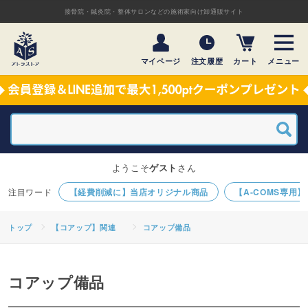
接骨院・鍼灸院・整体サロンなどの施術家向け卸通販サイト
マイページ
注文履歴
カート
メニュー
ようこそ
ゲスト
さん
【経費削減に】当店オリジナル商品
【A-COMS専用
トップ
【コアップ】関連
コアップ備品
コアップ備品