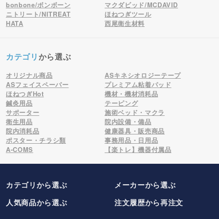
bonbone/ボンボーン
マクダビッド/MCDAVID
ニトリート/NITREAT
ほねつぎツール
HATA
西尾衛生材料
カテゴリ
から選ぶ
オリジナル商品
ASキネシオロジーテープ
ASフェイスペーパー
プレミアム粘着パッド
ほねつぎHot
機材・機材消耗品
鍼灸用品
テーピング
サポーター
施術ベッド・マクラ
衛生用品
院内設備・備品
院内消耗品
健康器具・販売商品
ポスター・チラシ類
事務用品・日用品
A-COMS
【楽トレ】機器付属品
カテゴリから選ぶ
メーカー
から選ぶ
人気商品から選ぶ
注文履歴から再注文