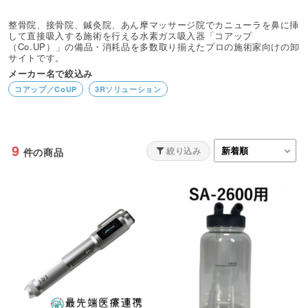
整骨院、接骨院、鍼灸院、あん摩マッサージ院でカニューラを鼻に挿
して直接吸入する施術を行える水素ガス吸入器「コアップ
（Co.UP）」の備品・消耗品を多数取り揃えたプロの施術家向けの卸
サイトです。
メーカー名で絞込み
コアップ／CoUP
3Rソリューション
9
絞り込み
件の商品