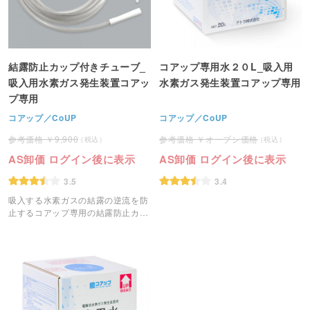
結露防止カップ付きチューブ_
コアップ専用水２０L_吸入用
吸入用水素ガス発生装置コアッ
水素ガス発生装置コアップ専用
プ専用
コアップ／CoUP
コアップ／CoUP
9,900
オープン価格
AS卸価 ログイン後に表示
AS卸価 ログイン後に表示
3.5
3.4
吸入する水素ガスの結露の逆流を防
止するコアップ専用の結露防止カッ
プ付きチューブです。