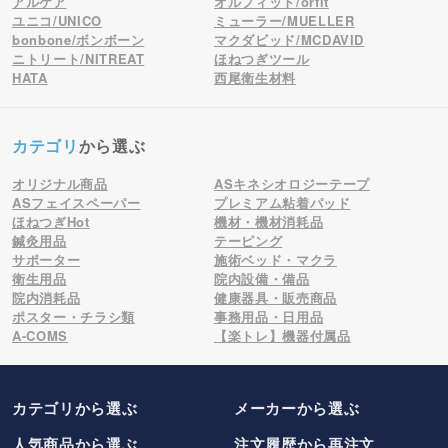
アルケア
オルフィット/orfit
ユニコ/UNICO
ミューラー/MUELLER
bonbone/ボンボーン
マクダビッド/MCDAVID
ニトリート/NITREAT
ほねつぎツール
HATA
西尾衛生材料
カテゴリ
から選ぶ
オリジナル商品
ASキネシオロジーテープ
ASフェイスペーパー
プレミアム粘着パッド
ほねつぎHot
機材・機材消耗品
鍼灸用品
テーピング
サポーター
施術ベッド・マクラ
衛生用品
院内設備・備品
院内消耗品
健康器具・販売商品
ポスター・チラシ類
事務用品・日用品
A-COMS
【楽トレ】機器付属品
カテゴリから選ぶ
メーカー
から選ぶ
人気商品から選ぶ
注文履歴から再注文