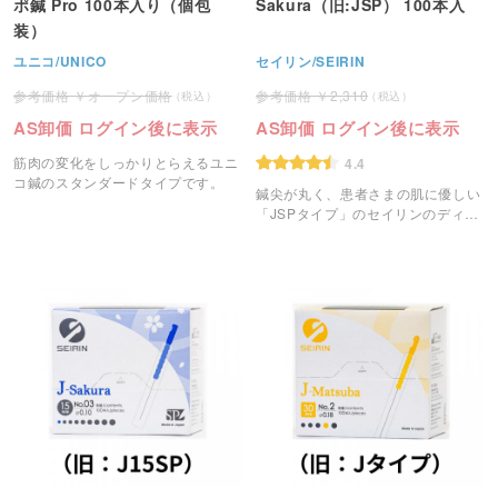
ポ鍼 Pro 100本入り（個包
Sakura（旧:JSP） 100本入
装）
ユニコ/UNICO
セイリン/SEIRIN
オープン価格
2,310
AS卸価 ログイン後に表示
AS卸価 ログイン後に表示
筋肉の変化をしっかりとらえるユニ
4.4
コ鍼のスタンダードタイプです。
鍼尖が丸く、患者さまの肌に優しい
「JSPタイプ」のセイリンのディス
ポ鍼です。