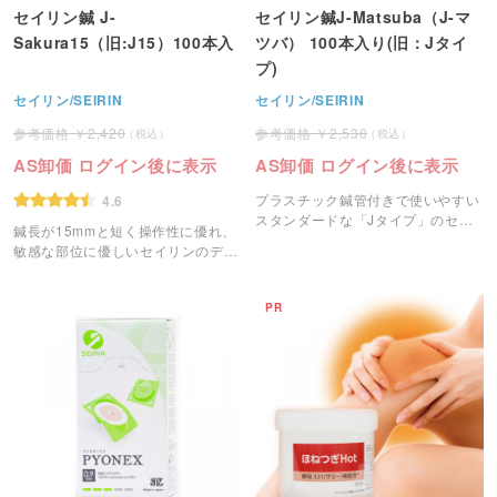
セイリン鍼 J-
セイリン鍼J-Matsuba（J-マ
Sakura15（旧:J15）100本入
ツバ） 100本入り(旧：Jタイ
プ)
セイリン/SEIRIN
セイリン/SEIRIN
2,420
2,530
AS卸価 ログイン後に表示
AS卸価 ログイン後に表示
プラスチック鍼管付きで使いやすい
4.6
スタンダードな「Jタイプ」のセイ
鍼長が15mmと短く操作性に優れ、
リンのディスポ鍼です。
敏感な部位に優しいセイリンのディ
スポ鍼です。