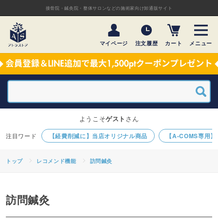
接骨院・鍼灸院・整体サロンなどの施術家向け卸通販サイト
マイページ
注文履歴
カート
メニュー
ようこそ
ゲスト
さん
【経費削減に】当店オリジナル商品
【A-COMS専用
トップ
レコメンド機能
訪問鍼灸
訪問鍼灸