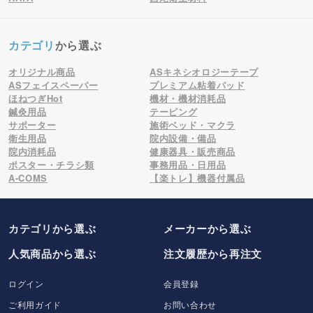
カテゴリ
から選ぶ
オリジナル商品
ASキネシオロジーテープ
ASフェイスペーパー
プレミアム粘着パッド
ほねつぎHot
機材・機材消耗品
鍼灸用品
テーピング
サポーター
施術ベッド・マクラ
衛生用品
院内設備・備品
院内消耗品
健康器具・販売商品
ポスター・チラシ類
事務用品・日用品
A-COMS
【楽トレ】機器付属品
カテゴリから選ぶ
メーカー
から選ぶ
人気商品から選ぶ
注文履歴から再注文
ログイン
会員登録
ご利用ガイド
お問い合わせ