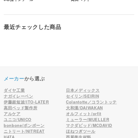
最近チェックした商品
メーカー
から選ぶ
ダイヤ工業
日本メディックス
ナガイレーベン
セイリン/SEIRIN
伊藤超短波/ITO-LATER
Colantotte／コラントッテ
高田ベッド製作所
大和漢/DAIWAKAN
アルケア
オルフィット/orfit
ユニコ/UNICO
ミューラー/MUELLER
bonbone/ボンボーン
マクダビッド/MCDAVID
ニトリート/NITREAT
ほねつぎツール
HATA
西尾衛生材料