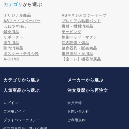
カテゴリ
から選ぶ
オリジナル商品
ASキネシオロジーテープ
ASフェイスペーパー
プレミアム粘着パッド
ほねつぎHot
機材・機材消耗品
鍼灸用品
テーピング
サポーター
施術ベッド・マクラ
衛生用品
院内設備・備品
院内消耗品
健康器具・販売商品
ポスター・チラシ類
事務用品・日用品
A-COMS
【楽トレ】機器付属品
カテゴリから選ぶ
メーカー
から選ぶ
人気商品から選ぶ
注文履歴から再注文
ログイン
会員登録
ご利用ガイド
お問い合わせ
プライバシーポリシー
ご利用規約
特定商取引法に基づく表記