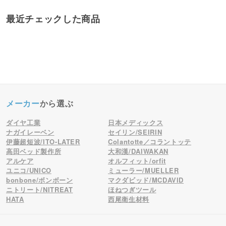
最近チェックした商品
メーカー
から選ぶ
ダイヤ工業
日本メディックス
ナガイレーベン
セイリン/SEIRIN
伊藤超短波/ITO-LATER
Colantotte／コラントッテ
高田ベッド製作所
大和漢/DAIWAKAN
アルケア
オルフィット/orfit
ユニコ/UNICO
ミューラー/MUELLER
bonbone/ボンボーン
マクダビッド/MCDAVID
ニトリート/NITREAT
ほねつぎツール
HATA
西尾衛生材料