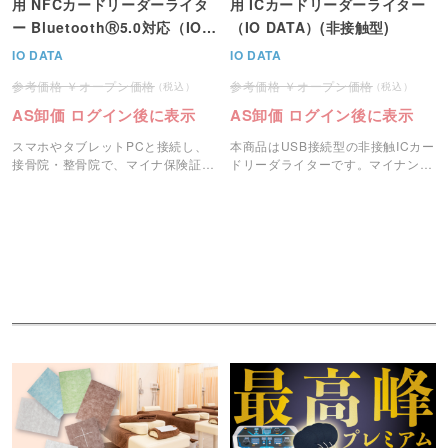
用 NFCカードリーダーライタ
用 ICカードリーダーライター
ー BluetoothⓇ5.0対応（IO
（IO DATA）(非接触型)
DATA）
IO DATA
IO DATA
オープン価格
オープン価格
AS卸価 ログイン後に表示
AS卸価 ログイン後に表示
スマホやタブレットPCと接続し、
本商品はUSB接続型の非接触ICカー
接骨院・整骨院で、マイナ保険証確
ドリーダライターです。マイナンバ
認に使用できるカードリーダーで
ーカードを利用した各種行政手続き
す。
にご活用いただけます。