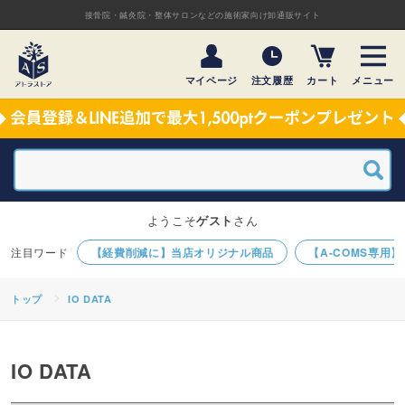
接骨院・鍼灸院・整体サロンなどの施術家向け卸通販サイト
マイページ
注文履歴
カート
メニュー
ようこそ
ゲスト
さん
【経費削減に】当店オリジナル商品
【A-COMS専用
トップ
IO DATA
IO DATA