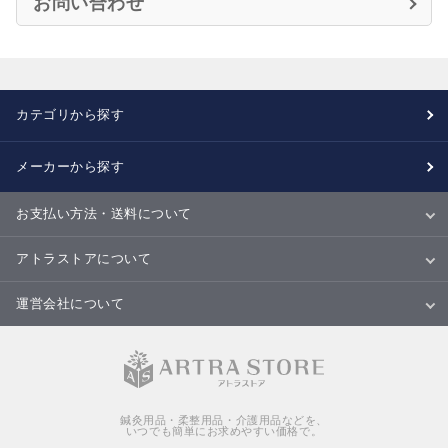
お問い合わせ
カテゴリから探す
メーカーから探す
お支払い方法・送料について
お支払い方法
送料について
配送・納期
キャンセル・返品・交換について
アトラストアについて
当サイトについて
ご利用規約
ご利用ガイド
Ｑ＆Ａ
商品のご提案について
運営会社について
会社概要
特定商取引法に基づく表記
個人情報の取扱いについて
鍼灸用品・柔整用品・介護用品などを、
いつでも簡単にお求めやすい価格で。