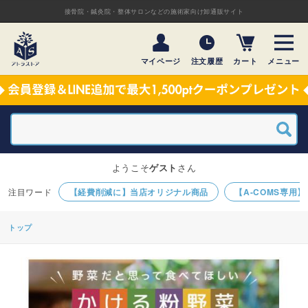
接骨院・鍼灸院・整体サロンなどの施術家向け卸通販サイト
マイページ
注文履歴
カート
メニュー
ようこそ
ゲスト
さん
【経費削減に】当店オリジナル商品
【A-COMS専用
トップ