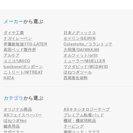
メーカー
から選ぶ
ダイヤ工業
日本メディックス
ナガイレーベン
セイリン/SEIRIN
伊藤超短波/ITO-LATER
Colantotte／コラントッテ
高田ベッド製作所
大和漢/DAIWAKAN
アルケア
オルフィット/orfit
ユニコ/UNICO
ミューラー/MUELLER
bonbone/ボンボーン
マクダビッド/MCDAVID
ニトリート/NITREAT
ほねつぎツール
HATA
西尾衛生材料
カテゴリ
から選ぶ
オリジナル商品
ASキネシオロジーテープ
ASフェイスペーパー
プレミアム粘着パッド
ほねつぎHot
機材・機材消耗品
鍼灸用品
テーピング
サポーター
施術ベッド・マクラ