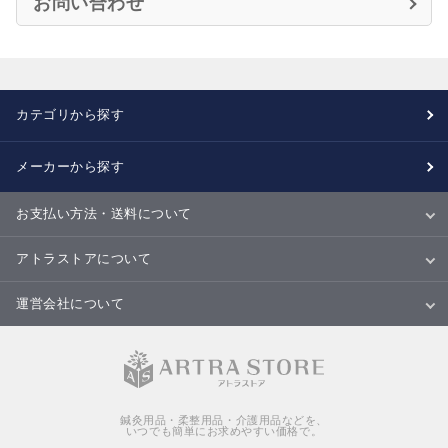
お問い合わせ
カテゴリから探す
メーカーから探す
お支払い方法・送料について
お支払い方法
送料について
配送・納期
キャンセル・返品・交換について
アトラストアについて
当サイトについて
ご利用規約
ご利用ガイド
Ｑ＆Ａ
商品のご提案について
運営会社について
会社概要
特定商取引法に基づく表記
個人情報の取扱いについて
鍼灸用品・柔整用品・介護用品などを、
いつでも簡単にお求めやすい価格で。