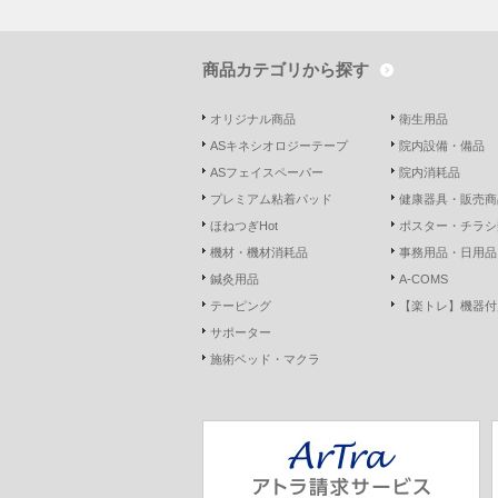
商品カテゴリから探す
オリジナル商品
衛生用品
ASキネシオロジーテープ
院内設備・備品
ASフェイスペーパー
院内消耗品
プレミアム粘着パッド
健康器具・販売商
ほねつぎHot
ポスター・チラシ
機材・機材消耗品
事務用品・日用品
鍼灸用品
A-COMS
テーピング
【楽トレ】機器付
サポーター
施術ベッド・マクラ