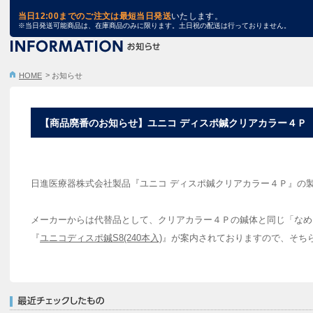
TRA STORE
当日12:00までのご注文は最短当日発送
いたします。
※当日発送可能商品は、在庫商品のみに限ります。土日祝の配送は行っておりません。
HOME
お知らせ
【商品廃番のお知らせ】ユニコ ディスポ鍼クリアカラー４Ｐ
日進医療器株式会社製品『ユニコ ディスポ鍼クリアカラー４Ｐ』の
メーカーからは代替品として、クリアカラー４Ｐの鍼体と同じ「なめ
『
ユニコディスポ鍼S8(240本入)
』が案内されておりますので、そち