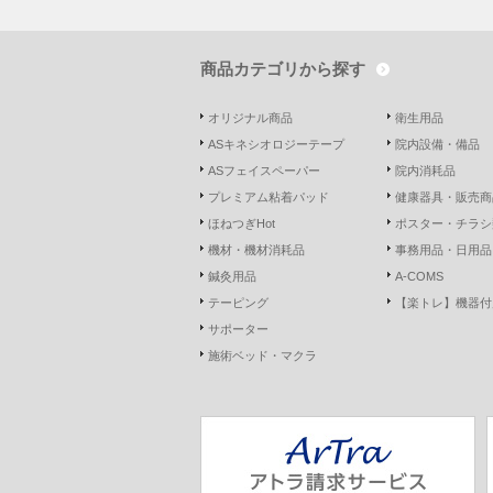
商品カテゴリから探す
オリジナル商品
衛生用品
ASキネシオロジーテープ
院内設備・備品
ASフェイスペーパー
院内消耗品
プレミアム粘着パッド
健康器具・販売商
ほねつぎHot
ポスター・チラシ
機材・機材消耗品
事務用品・日用品
鍼灸用品
A-COMS
テーピング
【楽トレ】機器付
サポーター
施術ベッド・マクラ