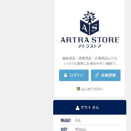
AR
鍼灸用品・柔整用品・介護用品などを、
いつでも簡単にお求めやすい価格で。
はじめての方へ
ゲスト さん
商品計
0
点
合計
¥
0
(税込)