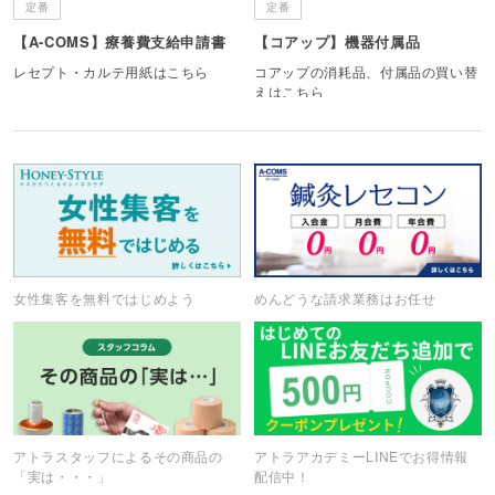
定番
定番
【A-COMS】療養費支給申請書
【コアップ】機器付属品
レセプト・カルテ用紙はこちら
コアップの消耗品、付属品の買い替
えはこちら
女性集客を無料ではじめよう
めんどうな請求業務はお任せ
アトラスタッフによるその商品の
アトラアカデミーLINEでお得情報
「実は・・・」
配信中！