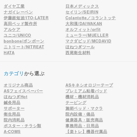
ダイヤ工業
日本メディックス
ナガイレーベン
セイリン/SEIRIN
伊藤超短波/ITO-LATER
Colantotte／コラントッテ
高田ベッド製作所
大和漢/DAIWAKAN
アルケア
オルフィット/orfit
ユニコ/UNICO
ミューラー/MUELLER
bonbone/ボンボーン
マクダビッド/MCDAVID
ニトリート/NITREAT
ほねつぎツール
HATA
西尾衛生材料
カテゴリ
から選ぶ
オリジナル商品
ASキネシオロジーテープ
ASフェイスペーパー
プレミアム粘着パッド
ほねつぎHot
機材・機材消耗品
鍼灸用品
テーピング
サポーター
施術ベッド・マクラ
衛生用品
院内設備・備品
院内消耗品
健康器具・販売商品
ポスター・チラシ類
事務用品・日用品
A-COMS
【楽トレ】機器付属品