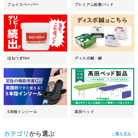
フェイスペーパー
プレミアム粘着パッド
ほねつぎHot
ディスポ鍼・鍼
5本指インソール
高田ベッド
カテゴリ
から選ぶ
一覧を見る