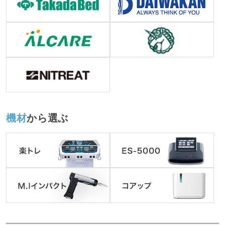
機材
から選ぶ