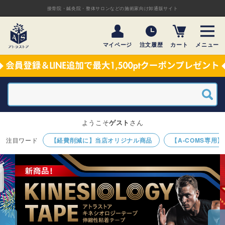
接骨院・鍼灸院・整体サロンなどの施術家向け卸通販サイト
マイページ
注文履歴
カート
メニュー
ようこそ
ゲスト
さん
【経費削減に】当店オリジナル商品
【A-COMS専用