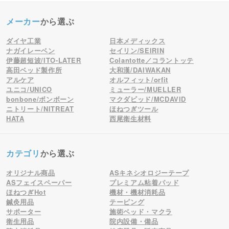
メーカー
から選ぶ
ダイヤ工業
日本メディックス
ナガイレーベン
セイリン/SEIRIN
伊藤超短波/ITO-LATER
Colantotte／コラントッテ
高田ベッド製作所
大和漢/DAIWAKAN
アルケア
オルフィット/orfit
ユニコ/UNICO
ミューラー/MUELLER
bonbone/ボンボーン
マクダビッド/MCDAVID
ニトリート/NITREAT
ほねつぎツール
HATA
西尾衛生材料
カテゴリ
から選ぶ
オリジナル商品
ASキネシオロジーテープ
ASフェイスペーパー
プレミアム粘着パッド
ほねつぎHot
機材・機材消耗品
鍼灸用品
テーピング
サポーター
施術ベッド・マクラ
衛生用品
院内設備・備品