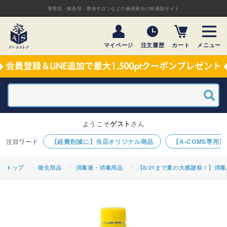
接骨院・鍼灸院・整体サロンなどの施術家向け卸通販サイト
マイページ
注文履歴
カート
メニュー
ようこそ
ゲスト
さん
【経費削減に】当店オリジナル商品
【A-COMS専用
トップ
衛生用品
消毒液・消毒用品
【8/21まで夏の大感謝祭！】消毒