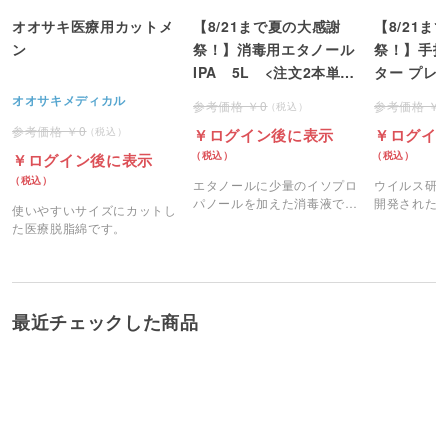
オオサキ医療用カットメ
【8/21まで夏の大感謝
【8/21ま
ン
祭！】消毒用エタノール
祭！】手指
IPA 5L <注文2本単位
ター プレ
>
1000ml
オオサキメディカル
0
品）
0
ログイン後に表示
ログイ
ログイン後に表示
エタノールに少量のイソプロ
ウイルス研
パノールを加えた消毒液で、
開発された
使いやすいサイズにカットし
優れた殺菌力を持ち、素早く
消毒剤「N
た医療脱脂綿です。
殺菌できます。
ム」です。
最近チェックした商品