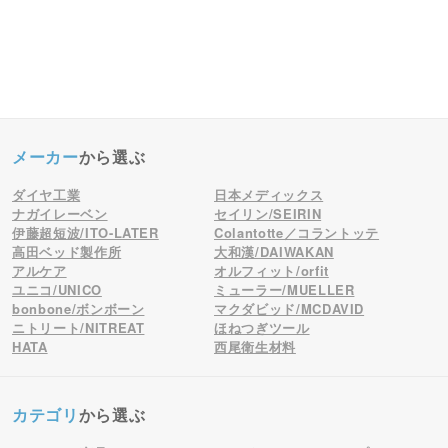
メーカー
から選ぶ
ダイヤ工業
日本メディックス
ナガイレーベン
セイリン/SEIRIN
伊藤超短波/ITO-LATER
Colantotte／コラントッテ
高田ベッド製作所
大和漢/DAIWAKAN
アルケア
オルフィット/orfit
ユニコ/UNICO
ミューラー/MUELLER
bonbone/ボンボーン
マクダビッド/MCDAVID
ニトリート/NITREAT
ほねつぎツール
HATA
西尾衛生材料
カテゴリ
から選ぶ