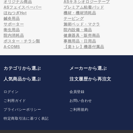
オリジナル商品
ASキネシオロジーテープ
ASフェイスペーパー
プレミアム粘着パッド
ほねつぎHot
機材・機材消耗品
鍼灸用品
テーピング
サポーター
施術ベッド・マクラ
衛生用品
院内設備・備品
院内消耗品
健康器具・販売商品
ポスター・チラシ類
事務用品・日用品
A-COMS
【楽トレ】機器付属品
カテゴリから選ぶ
メーカー
から選ぶ
人気商品から選ぶ
注文履歴から再注文
ログイン
会員登録
ご利用ガイド
お問い合わせ
プライバシーポリシー
ご利用規約
特定商取引法に基づく表記