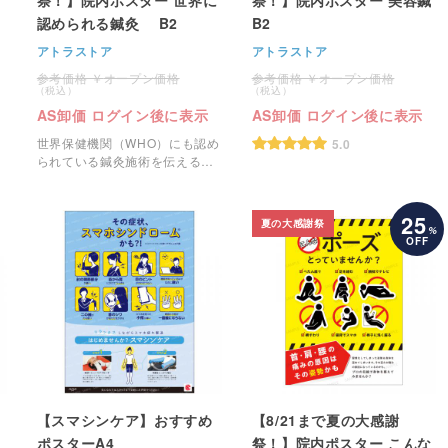
認められる鍼灸 B2
B2
アトラストア
アトラストア
オープン価格
オープン価格
AS卸価 ログイン後に表示
AS卸価 ログイン後に表示
世界保健機関（WHO）にも認め
5.0
られている鍼灸施術を伝える院
内ポスター「世界に認められる
鍼灸」です。
25
夏の大感謝祭
%
OFF
【スマシンケア】おすすめ
【8/21まで夏の大感謝
ポスターA4
祭！】院内ポスター こんな