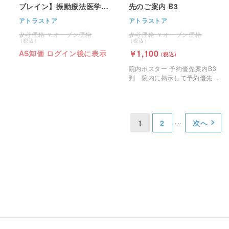
ブレイン】振動療法医学論
先のご案内 B3
文 B2
アトラストア
アトラストア
オープン価格
オープン価格
1,100
AS卸価 ログイン後に表示
院内ポスター 予約優先案内B3
判 院内に掲示して予約優先の
案内時の患者様とのトラブルを
回避しましょう。（寸法：
364×515mm）
1
2
次へ