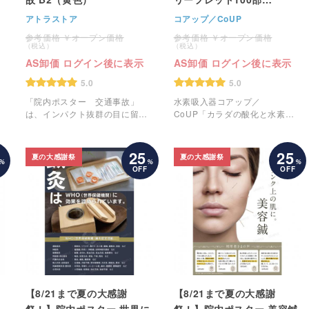
（CoUP）
アトラストア
コアップ／CoUP
オープン価格
オープン価格
AS卸価 ログイン後に表示
AS卸価 ログイン後に表示
5.0
5.0
「院内ポスター 交通事故」
水素吸入器コアップ／
は、インパクト抜群の目に留ま
CoUP「カラダの酸化と水素」
りやすいデザインのポスターで
の三つ折りリーフレットです。
す。
25
25
夏の大感謝祭
夏の大感謝祭
%
%
%
OFF
OFF
【8/21まで夏の大感謝
【8/21まで夏の大感謝
祭！】院内ポスター 世界に
祭！】院内ポスター 美容鍼