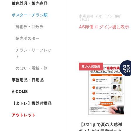
健康器具・販売商品
ポスター・チラシ類
オープン価格
AS卸価 ログイン後に表示
施術券・回数券
院内ポスター
チラシ・リーフレッ
ト
25
夏の大感謝祭
のぼり・看板・他
OFF
事務用品・日用品
A-COMS
【楽トレ】機器付属品
アウトレット
【8/21まで夏の大感謝
祭！】鍼灸同意ポスター