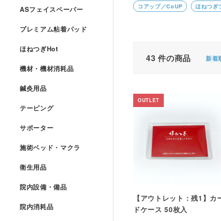
コアップ／CoUP
ほねつぎ
ASフェイスペーパー
プレミアム粘着パッド
ほねつぎHot
43
件の商品
新着
機材・機材消耗品
鍼灸用品
OUTLET
テーピング
サポーター
施術ベッド・マクラ
衛生用品
院内設備・備品
【アウトレット：残1】カ
院内消耗品
ドケース 50枚入