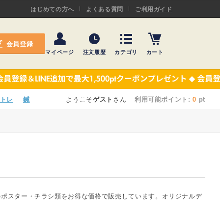
ASキネシオロジーテープ
はじめての方へ
よくある質問
ご利用ガイド
ー
プレミアム粘着パッド
会員登録
機材・機材消耗品
マイページ
注文履歴
カテゴリ
カート
テーピング
ASキネシオロジーテープ
施術ベッド・マクラ
ー
プレミアム粘着パッド
トレ
鍼
ようこそ
ゲスト
さん
利用可能ポイント:
0
pt
院内設備・備品
機材・機材消耗品
健康器具・販売商品
テーピング
事務用品・日用品
施術ベッド・マクラ
【楽トレ】機器付属品
院内設備・備品
のポスター・チラシ類をお得な価格で販売しています。オリジナルデ
健康器具・販売商品