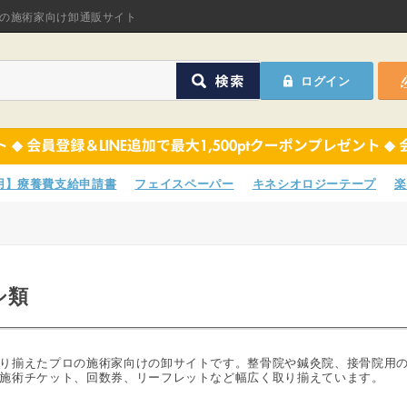
オリジナル商品
の施術家向け卸通販サイト
ASフェイスペーパ
ログイン
ほねつぎHot
鍼灸用品
オリジナル商品
サポーター
ASフェイスペーパ
専用】療養費支給申請書
フェイスペーパー
キネシオロジーテープ
楽
衛生用品
ほねつぎHot
院内消耗品
鍼灸用品
シ類
ポスター・チラシ類
サポーター
A-COMS
衛生用品
り揃えたプロの施術家向けの卸サイトです。整骨院や鍼灸院、接骨院用
施術チケット、回数券、リーフレットなど幅広く取り揃えています。
アウトレット
院内消耗品