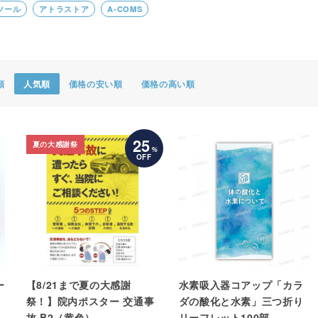
ツール
アトラストア
A-COMS
ポスター・チラシ類
A-COMS
アウトレット
順
人気順
価格の安い順
価格の高い順
25
夏の大感謝祭
%
OFF
ー
【8/21まで夏の大感謝
水素吸入器コアップ「カラ
祭！】院内ポスター 交通事
ダの酸化と水素」三つ折り
故 B2（黄色）
リーフレット100部