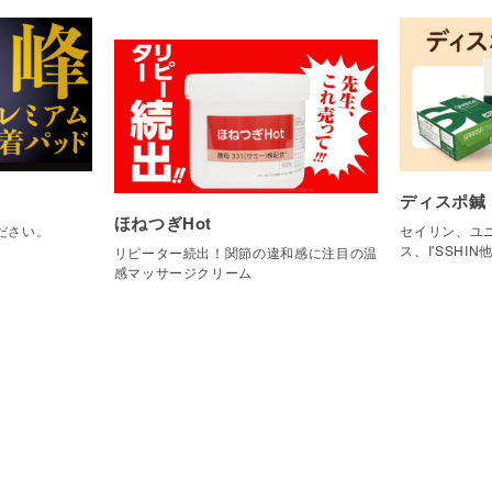
ディスポ鍼
ほねつぎHot
ださい。
セイリン、ユニ
ス、I'SSHIN
リピーター続出！関節の違和感に注目の温
感マッサージクリーム