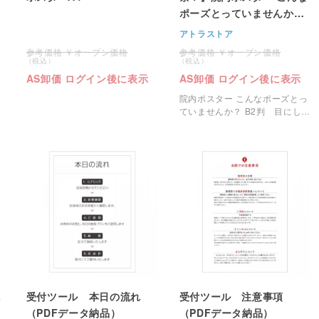
ポーズとっていませんか？
B2
アトラストア
オープン価格
オープン価格
AS卸価 ログイン後に表示
AS卸価 ログイン後に表示
院内ポスター こんなポーズとっ
ていませんか？ B2判 目にしや
すい場所へ掲示して体の歪みへ
の注意喚起をし施術へ繋げまし
ょう。
し
受付ツール 本日の流れ
受付ツール 注意事項
（PDFデータ納品）
（PDFデータ納品）