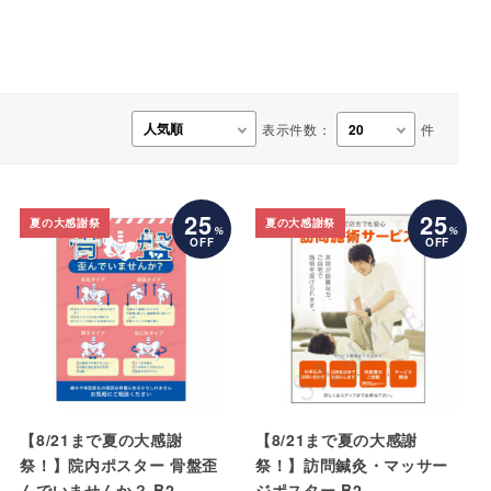
事務用品・日用品
【楽トレ】機器付属品
表示件数：
件
25
25
夏の大感謝祭
夏の大感謝祭
%
%
OFF
OFF
【8/21まで夏の大感謝
【8/21まで夏の大感謝
祭！】院内ポスター 骨盤歪
祭！】訪問鍼灸・マッサー
んでいませんか？ B2
ジポスター B2