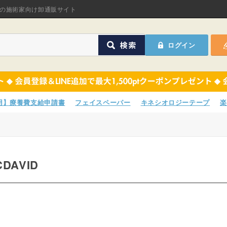
オリジナル商品
の施術家向け卸通販サイト
ASフェイスペーパ
ログイン
ほねつぎHot
鍼灸用品
オリジナル商品
サポーター
ASフェイスペーパ
専用】療養費支給申請書
フェイスペーパー
キネシオロジーテープ
楽
衛生用品
ほねつぎHot
院内消耗品
鍼灸用品
DAVID
ポスター・チラシ類
サポーター
A-COMS
衛生用品
アウトレット
院内消耗品