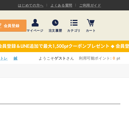
ASキネシオロジーテープ
はじめての方へ
よくある質問
ご利用ガイド
ー
プレミアム粘着パッド
会員登録
機材・機材消耗品
マイページ
注文履歴
カテゴリ
カート
テーピング
ASキネシオロジーテープ
施術ベッド・マクラ
ー
プレミアム粘着パッド
トレ
鍼
ようこそ
ゲスト
さん
利用可能ポイント:
0
pt
院内設備・備品
機材・機材消耗品
健康器具・販売商品
テーピング
事務用品・日用品
施術ベッド・マクラ
【楽トレ】機器付属品
院内設備・備品
健康器具・販売商品