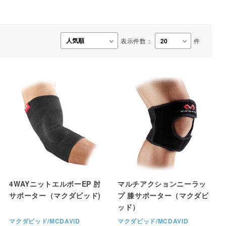
事務用品・日用品
【楽トレ】機器付属品
表示件数：
件
4WAYニットエルボーEP 肘
マルチアクションニーラッ
サポーター（マクダビッド)
プ 膝サポーター（マクダビ
ッド）
マクダビッド/MCDAVID
マクダビッド/MCDAVID