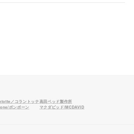
antotte／コラントッテ
高田ベッド製作所
bone/ボンボーン
マクダビッド/MCDAVID