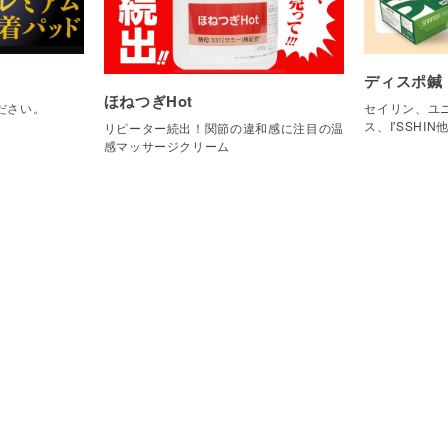
ディスポ鍼
ほねつぎHot
ださい。
セイリン、ユニ
ス、I'SSHIN
リピーター続出！関節の違和感に注目の温
感マッサージクリーム