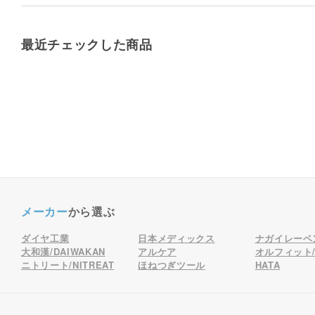
最近チェックした商品
メーカー
から選ぶ
ダイヤ工業
日本メディックス
ナガイレーベ
大和漢/DAIWAKAN
アルケア
オルフィット/o
ニトリート/NITREAT
ほねつぎツール
HATA