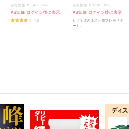
1,430
3,190
AS卸価 ログイン後に表示
AS卸価 ログイン後に表示
ヒザ全体の圧迫と横ブレをサポ
4.0
ート。