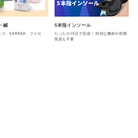
・鍼
5本指インソール
コ、SARASA、ファロ
たったの15分で完成！ 特別な機材や初期
他
投資も不要