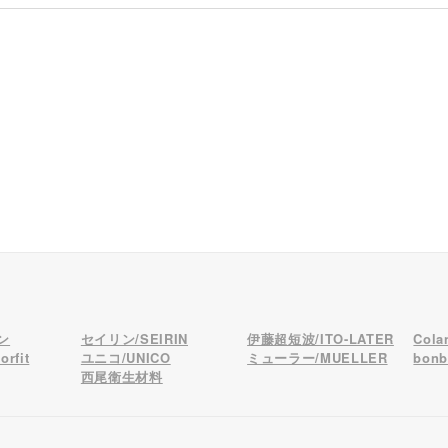
ン
セイリン/SEIRIN
伊藤超短波/ITO-LATER
Col
rfit
ユニコ/UNICO
ミューラー/MUELLER
bon
西尾衛生材料