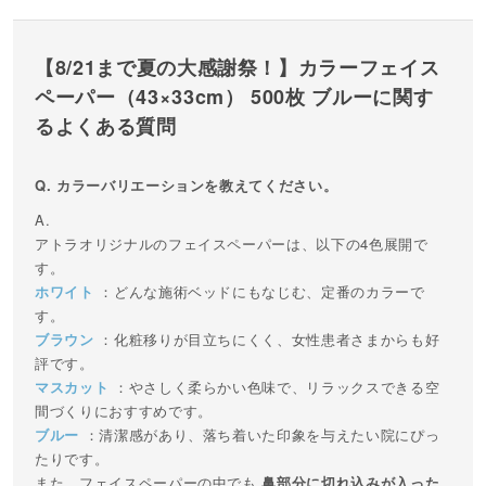
5
清潔感のあるブルーで、院内の雰囲気が変わっ
た！
【8/21まで夏の大感謝祭！】カラーフェイス
ペーパー（43×33cm） 500枚 ブルーに関す
いかにも青という感じではなく、落ち着いた色味の
るよくある質問
青で、初めての患者様にも安心していただけそうだ
と思い、こちらを選びました。 清潔感があって院内
カラーバリエーションを教えてください。
がすっきり見えるのがいいです！ 空間全体がやさし
い雰囲気になりました。
アトラオリジナルのフェイスペーパーは、以下の4色展開で
Y 大阪府 2025/06/09 12:41
す。
ホワイト
：どんな施術ベッドにもなじむ、定番のカラーで
す。
ブラウン
：化粧移りが目立ちにくく、女性患者さまからも好
評です。
マスカット
：やさしく柔らかい色味で、リラックスできる空
間づくりにおすすめです。
ブルー
：清潔感があり、落ち着いた印象を与えたい院にぴっ
たりです。
また、フェイスペーパーの中でも
鼻部分に切れ込みが入った