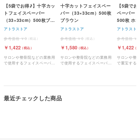
【5袋でお得♪】十字カッ
十字カットフェイスペー
【5袋でお
トフェイスペーパー
パー（33×33cm）500枚
ペーパー（4
（33×33cm）500枚ブラ
ブラウン
500枚 ホ
ウン
アトラストア
アトラストア
アトラスト
0
0
1,422
1,580
1,422
サロンや整骨院などの業務用
サロンや整骨院などの業務用
サロンや整
で使用するフェイスペーパー
で使用するフェイスペーパー
で重宝する
（十字カット）です。
（十字カット）です。
（ピローシ
最近チェックした商品