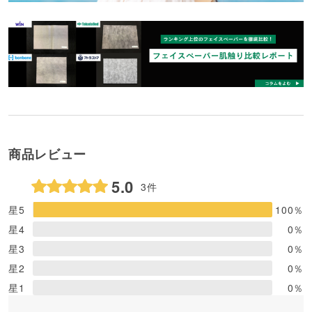
商品レビュー
5.0
3件
星5
100
％
星4
0
％
星3
0
％
星2
0
％
星1
0
％