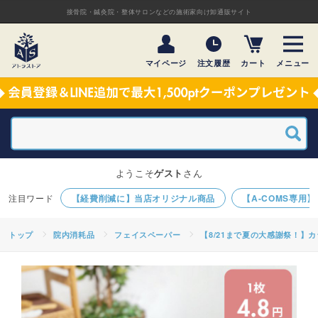
接骨院・鍼灸院・整体サロンなどの施術家向け卸通販サイト
マイページ
注文履歴
カート
メニュー
ようこそ
ゲスト
さん
【経費削減に】当店オリジナル商品
【A-COMS専用
トップ
院内消耗品
フェイスペーパー
【8/21まで夏の大感謝祭！】カラ