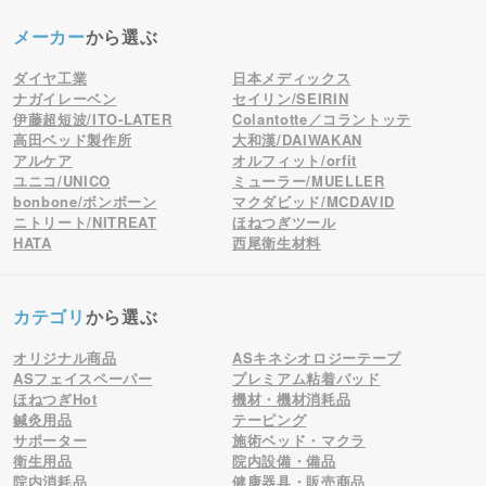
メーカー
から選ぶ
ダイヤ工業
日本メディックス
ナガイレーベン
セイリン/SEIRIN
伊藤超短波/ITO-LATER
Colantotte／コラントッテ
高田ベッド製作所
大和漢/DAIWAKAN
アルケア
オルフィット/orfit
ユニコ/UNICO
ミューラー/MUELLER
bonbone/ボンボーン
マクダビッド/MCDAVID
ニトリート/NITREAT
ほねつぎツール
HATA
西尾衛生材料
カテゴリ
から選ぶ
オリジナル商品
ASキネシオロジーテープ
ASフェイスペーパー
プレミアム粘着パッド
ほねつぎHot
機材・機材消耗品
鍼灸用品
テーピング
サポーター
施術ベッド・マクラ
衛生用品
院内設備・備品
院内消耗品
健康器具・販売商品