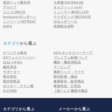
高田ベッド製作所
大和漢/DAIWAKAN
アルケア
オルフィット/orfit
ユニコ/UNICO
ミューラー/MUELLER
bonbone/ボンボーン
マクダビッド/MCDAVID
ニトリート/NITREAT
ほねつぎツール
HATA
西尾衛生材料
カテゴリ
から選ぶ
オリジナル商品
ASキネシオロジーテープ
ASフェイスペーパー
プレミアム粘着パッド
ほねつぎHot
機材・機材消耗品
鍼灸用品
テーピング
サポーター
施術ベッド・マクラ
衛生用品
院内設備・備品
院内消耗品
健康器具・販売商品
ポスター・チラシ類
事務用品・日用品
A-COMS
【楽トレ】機器付属品
カテゴリから選ぶ
メーカー
から選ぶ