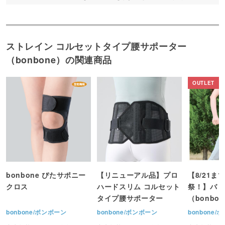
おります。 固定力も問題なしです。
べにみさん 宮城県 2022/07/22 13:10
ストレイン コルセットタイプ腰サポーター
4
腰痛持ちの方に
（bonbone）の関連商品
試しに一つ、買いました。 作りもしっかりしてい
て、これなら患者様にもお勧めしたいです。
エクラン 大阪府 2022/02/16 23:45
5
重宝してます
薄くて丈夫で動きやすいと患者様からも好評です。
生地も通気性が良くムレにくく長時間着用できま
bonbone ぴたサポニー
【リニューアル品】プロ
【8/21ま
す。
クロス
ハードスリム コルセット
祭！】バリ
タイプ腰サポーター
（bonbo
筋肉 徳島県 2020/04/22 20:47
bonbone/ボンボーン
bonbone/ボンボーン
bonbone