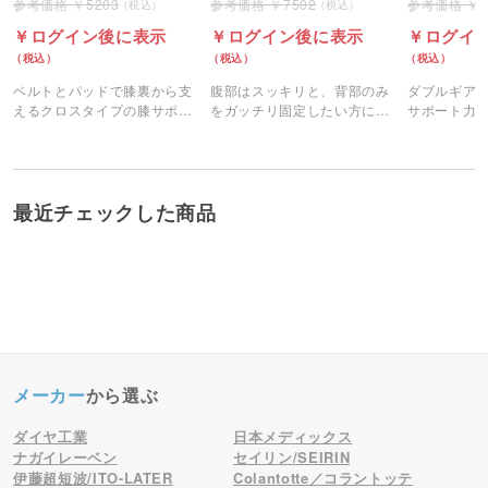
5203
7502
4
一番人気
ログイン後に表示
ログイン後に表示
ログイ
当院で一番人気のコルセットです。お手頃で使用感
もよく汚れも目立たないと好評です。
ベルトとパッドで膝裏から支
腹部はスッキリと、背部のみ
ダブルギア
えるクロスタイプの膝サポー
をガッチリ固定したい方にお
サポート力
tetsu 石川県 2020/01/09 16:52
ター。
すすめのサポーターです。
ツイストが
に生まれ変
最近チェックした商品
メーカー
から選ぶ
ダイヤ工業
日本メディックス
ナガイレーベン
セイリン/SEIRIN
伊藤超短波/ITO-LATER
Colantotte／コラントッテ