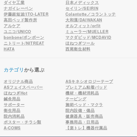
ダイヤ工業
日本メディックス
ナガイレーベン
セイリン/SEIRIN
伊藤超短波/ITO-LATER
Colantotte／コラントッテ
高田ベッド製作所
大和漢/DAIWAKAN
アルケア
オルフィット/orfit
ユニコ/UNICO
ミューラー/MUELLER
bonbone/ボンボーン
マクダビッド/MCDAVID
ニトリート/NITREAT
ほねつぎツール
HATA
西尾衛生材料
カテゴリ
から選ぶ
オリジナル商品
ASキネシオロジーテープ
ASフェイスペーパー
プレミアム粘着パッド
ほねつぎHot
機材・機材消耗品
鍼灸用品
テーピング
サポーター
施術ベッド・マクラ
衛生用品
院内設備・備品
院内消耗品
健康器具・販売商品
ポスター・チラシ類
事務用品・日用品
A-COMS
【楽トレ】機器付属品