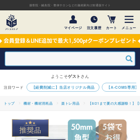
接骨院・鍼灸院・整体サロンなどの施術家向け卸通販サイト
マイページ
注文履歴
カート
メニュー
ようこそ
ゲスト
さん
【経費削減に】当店オリジナル商品
【A-COMS専用
トップ
機材・機材消耗品
楽トレ用品
【8/21まで夏の大感謝祭！】