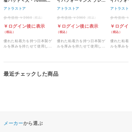
型＞ 4枚1組
アム粘着パッド＜大・
アム粘着パ
アトラストア
アトラストア
アトラスト
70mm丸型＞ 4枚1組
37mm丸型
3960
3960
ログイン後に表示
ログイン後に表示
ログイ
優れた粘着力を持つ日本製ゲ
優れた粘着力を持つ日本製ゲ
優れた粘着
ルを厚みを持たせて使用した
ルを厚みを持たせて使用した
ルを厚みを
業務用のEMS粘着パッドで
業務用のEMS粘着パッドで
業務用のEM
す。
す。
す。
最近チェックした商品
メーカー
から選ぶ