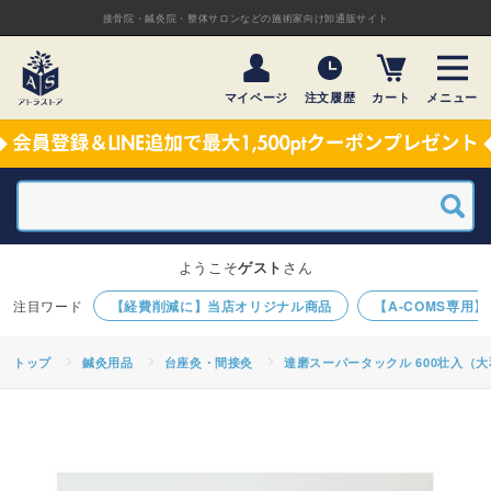
接骨院・鍼灸院・整体サロンなどの施術家向け卸通販サイト
マイページ
注文履歴
カート
メニュー
ようこそ
ゲスト
さん
【経費削減に】当店オリジナル商品
【A-COMS専用
トップ
鍼灸用品
台座灸・間接灸
達磨スーパータックル 600壮入（