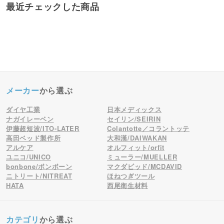
最近チェックした商品
メーカー
から選ぶ
ダイヤ工業
日本メディックス
ナガイレーベン
セイリン/SEIRIN
伊藤超短波/ITO-LATER
Colantotte／コラントッテ
高田ベッド製作所
大和漢/DAIWAKAN
アルケア
オルフィット/orfit
ユニコ/UNICO
ミューラー/MUELLER
bonbone/ボンボーン
マクダビッド/MCDAVID
ニトリート/NITREAT
ほねつぎツール
HATA
西尾衛生材料
カテゴリ
から選ぶ