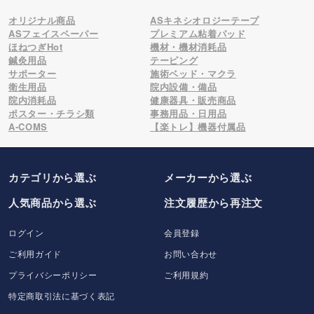
オリジナル商品
ASキネシオロジーテープ
ASフェイスペーパー
プレミアム粘着パッド
ほねつぎHot
機材・機材消耗品
鍼灸用品
テーピング
サポーター
施術ベッド・マクラ
衛生用品
院内設備・備品
院内消耗品
健康器具・販売商品
ポスター・チラシ類
事務用品・日用品
A-COMS
【楽トレ】機器付属品
カテゴリから選ぶ
メーカー
から選ぶ
人気商品から選ぶ
注文履歴から再注文
ログイン
会員登録
ご利用ガイド
お問い合わせ
プライバシーポリシー
ご利用規約
特定商取引法に基づく表記