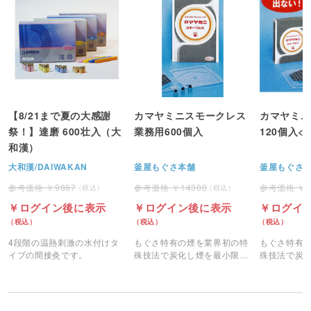
【8/21まで夏の大感謝
カマヤミニスモークレス
カマヤミニ
祭！】達磨 600壮入（大
業務用600個入
120個入<
和漢）
大和漢/DAIWAKAN
釜屋もぐさ本舗
釜屋もぐさ
9867
14300
ログイン後に表示
ログイン後に表示
ログイ
4段階の温熱刺激の水付けタ
もぐさ特有の煙を業界初の特
もぐさ特有
イプの間接灸です。
殊技法で炭化し煙を最小限に
殊技法で炭
抑えました。
抑えました