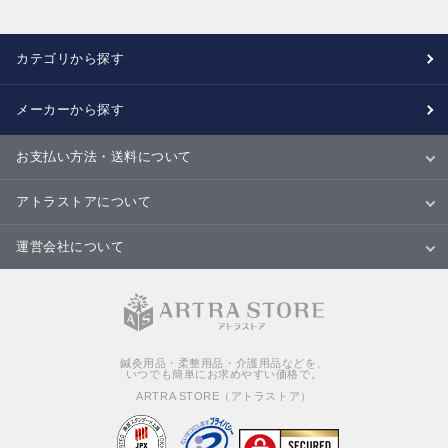
カテゴリから探す
メーカーから探す
お支払い方法・送料について
お支払い方法
送料について
配送・納期
キャンセル・返品・交換について
アトラストアについて
当サイトについて
ご利用規約
ご利用ガイド
Ｑ＆Ａ
商品のご提案について
運営会社について
会社概要
特定商取引法に基づく表記
個人情報の取扱いについて
鍼灸用品・柔整用品・介護用品などを、
いつでも簡単にお求めやすい価格で。
ARTRA STORE（アトラストア）