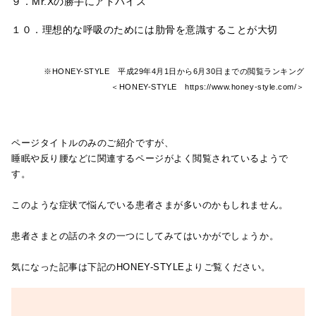
９．Mr.Xの勝手にアドバイス
１０．理想的な呼吸のためには肋骨を意識することが大切
※
HONEY-STYLE
平成29年4月1日から6月30日までの閲覧ランキング
＜HONEY-STYLE
https://www.honey-style.com/＞
ページタイトルのみのご紹介ですが、
睡眠や反り腰などに関連するページがよく閲覧されているようで
す。
このような症状で悩んでいる患者さまが多いのかもしれません。
患者さまとの話のネタの一つにしてみてはいかがでしょうか。
気になった記事は下記のHONEY-STYLEよりご覧ください。