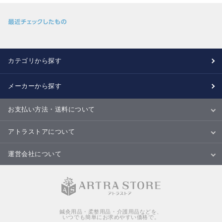
カテゴリから探す
メーカーから探す
お支払い方法・送料について
お支払い方法
送料について
配送・納期
キャンセル・返品・交換について
アトラストアについて
当サイトについて
ご利用規約
ご利用ガイド
Ｑ＆Ａ
商品のご提案について
運営会社について
会社概要
特定商取引法に基づく表記
個人情報の取扱いについて
鍼灸用品・柔整用品・介護用品などを、
いつでも簡単にお求めやすい価格で。