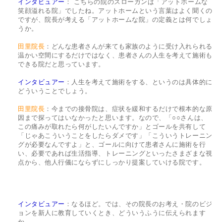
インタビュアー
： こちらの院のスローガンは「アットホームな
笑顔溢れる院」でしたね。アットホームという言葉はよく聞くの
ですが、院長が考える「アットホームな院」の定義とは何でしょ
うか。
田里院長
：どんな患者さんが来ても家族のように受け入れられる
温かい空間にするだけではなく、患者さんの人生を考えて施術も
できる院だと思っています。
インタビュアー
：人生を考えて施術をする、というのは具体的に
どういうことでしょう。
田里院長
：今までの接骨院は、症状を緩和するだけで根本的な原
因まで探ってはいなかったと思います。なので、「○○さんは、
この痛みが取れたら何がしたいんですか」とゴールを共有して
「じゃあこういうことをしたらダメです」「こういうトレーニン
グが必要なんですよ」と、ゴールに向けて患者さんに施術を行
い、必要であれば生活指導、トレーニングといったさまざまな視
点から、他人行儀にならずにしっかり提案していける院です。
インタビュアー
：なるほど。では、その院長のお考え・院のビジ
ョンを新人に教育していくとき、どういうふうに伝えられます
か。