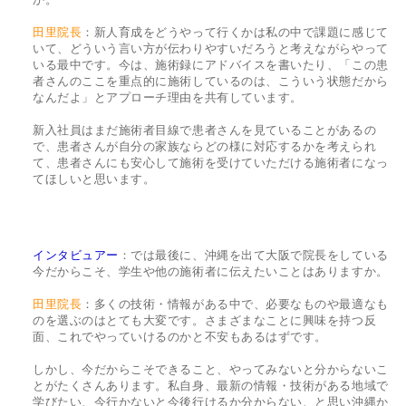
田里院長
：新人育成をどうやって行くかは私の中で課題に感じて
いて、どういう言い方が伝わりやすいだろうと考えながらやって
いる最中です。今は、施術録にアドバイスを書いたり、「この患
者さんのここを重点的に施術しているのは、こういう状態だから
なんだよ」とアプローチ理由を共有しています。
新入社員はまだ施術者目線で患者さんを見ていることがあるの
で、患者さんが自分の家族ならどの様に対応するかを考えられ
て、患者さんにも安心して施術を受けていただける施術者になっ
てほしいと思います。
インタビュアー
：では最後に、沖縄を出て大阪で院長をしている
今だからこそ、学生や他の施術者に伝えたいことはありますか。
田里院長
：多くの技術・情報がある中で、必要なものや最適なも
のを選ぶのはとても大変です。さまざまなことに興味を持つ反
面、これでやっていけるのかと不安もあるはずです。
しかし、今だからこそできること、やってみないと分からないこ
とがたくさんあります。私自身、最新の情報・技術がある地域で
学びたい、今行かないと今後行けるか分からない、と思い沖縄か