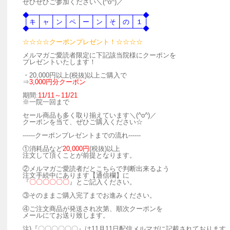
ぜひぜひご参加ください＼(^o^)／
◆━┳━┳━┳━┳━┳━┳━┳━┳━◆
┃キ┃ャ┃ン┃ペ┃ー┃ン┃そ┃の┃１┃
◆━┻━┻━┻━┻━┻━┻━┻━┻━◆
☆☆☆☆クーポンプレゼント！☆☆☆☆
メルマガご愛読者限定に下記該当院様にクーポンを
プレゼントいたします！
・20,000円以上(税抜)以上ご購入で
⇒
3,000円分クーポン
期間:
11/11～11/21
※一院一回まで
セール商品も多く取り揃えています＼(^o^)／
クーポンを当て、ぜひご購入ください☆
------クーポンプレゼントまでの流れ------
①消耗品など
20,000円
(税抜)以上
注文して頂くことが前提となります。
②メルマガご愛読者だとこちらで判断出来るよう
注文手続中にあります【通信欄】に
『
〇〇〇〇〇〇
』とご記入ください。
③そのままご購入完了までお進みください。
④ご注文商品が発送され次第、順次クーポンを
メールにてお送り致します。
注)『〇〇〇〇〇〇』は11月11日配信メルマガに記載されております