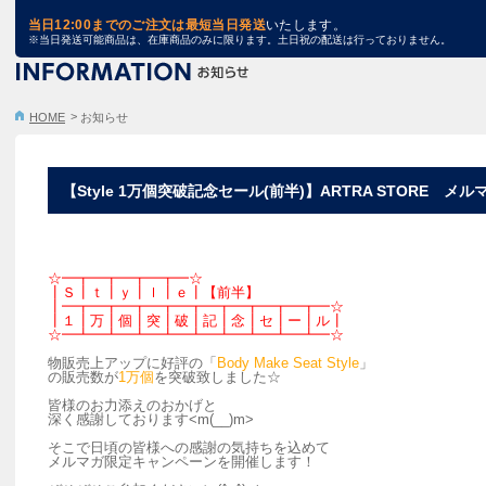
TRA STORE
当日12:00までのご注文は最短当日発送
いたします。
※当日発送可能商品は、在庫商品のみに限ります。土日祝の配送は行っておりません。
HOME
お知らせ
【Style 1万個突破記念セール(前半)】ARTRA STORE
☆━┳━┳━┳━┳━☆
┃Ｓ┃ｔ┃ｙ┃ｌ┃ｅ┃【前半】
┃━┳━┳━┳━┳━┳━┳━┳━┳━┳━☆
┃１┃万┃個┃突┃破┃記┃念┃セ┃ー┃ル┃
☆━┻━┻━┻━┻━┻━┻━┻━┻━┻━☆
物販売上アップに好評の「
Body Make Seat Style
」
の販売数が
1万個
を突破致しました☆
皆様のお力添えのおかげと
深く感謝しております<m(__)m>
そこで日頃の皆様への感謝の気持ちを込めて
メルマガ限定キャンペーンを開催します！