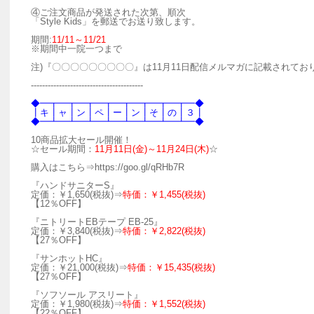
④ご注文商品が発送された次第、順次
「Style Kids」を郵送でお送り致します。
期間:
11/11～11/21
※期間中一院一つまで
注)『〇〇〇〇〇〇〇〇〇』は11月11日配信メルマガに記載されてお
----------------------------------------
◆━┳━┳━┳━┳━┳━┳━┳━┳━◆
┃キ┃ャ┃ン┃ペ┃ー┃ン┃そ┃の┃３┃
◆━┻━┻━┻━┻━┻━┻━┻━┻━◆
10商品拡大セール開催！
☆セール期間：
11月11日(金)～11月24日(木)
☆
購入はこちら⇒https://goo.gl/qRHb7R
『ハンドサニターS』
定価：￥1,650(税抜)⇒
特価：￥1,455(税抜)
【12％OFF】
『ニトリートEBテープ EB-25』
定価：￥3,840(税抜)⇒
特価：￥2,822(税抜)
【27％OFF】
『サンホットHC』
定価：￥21,000(税抜)⇒
特価：￥15,435(税抜)
【27％OFF】
『ソフソール アスリート』
定価：￥1,980(税抜)⇒
特価：￥1,552(税抜)
【22％OFF】