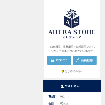
AR
鍼灸用品・柔整用品・介護用品などを、
いつでも簡単にお求めやすい価格で。
はじめての方へ
ゲスト さん
商品計
0
点
合計
¥
0
(税込)