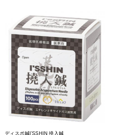
ディスポ鍼I'SSHIN 撓入鍼