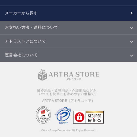
メーカーから探す
お支払い方法・送料について
お支払い方法
送料について
配送・納期
キャンセル・返品・交換について
アトラストアについて
当サイトについて
ご利用規約
ご利用ガイド
Ｑ＆Ａ
商品のご提案について
運営会社について
会社概要
特定商取引法に基づく表記
個人情報の取扱いについて
鍼灸用品・柔整用品・介護用品などを、
いつでも簡単にお求めやすい価格で。
ARTRA STORE（アトラストア）
©Artra Group Corporation All Rights Reserved.