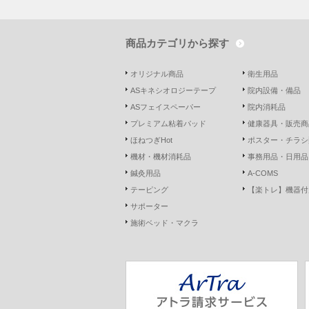
商品カテゴリから探す
オリジナル商品
衛生用品
ASキネシオロジーテープ
院内設備・備品
ASフェイスペーパー
院内消耗品
プレミアム粘着パッド
健康器具・販売商
ほねつぎHot
ポスター・チラシ
機材・機材消耗品
事務用品・日用品
鍼灸用品
A-COMS
テーピング
【楽トレ】機器付
サポーター
施術ベッド・マクラ