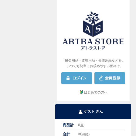
AR
鍼灸用品・柔整用品・介護用品などを、
いつでも簡単にお求めやすい価格で。
はじめての方へ
ゲスト さん
商品計
0
点
合計
¥
0
(税込)