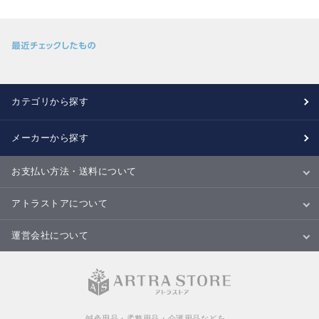
カテゴリから探す
メーカーから探す
お支払い方法・送料について
お支払い方法
送料について
配送・納期
キャンセル・返品・交換について
アトラストアについて
当サイトについて
ご利用規約
ご利用ガイド
Ｑ＆Ａ
商品のご提案について
運営会社について
会社概要
特定商取引法に基づく表記
個人情報の取扱いについて
鍼灸用品・柔整用品・介護用品などを、