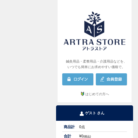
AR
鍼灸用品・柔整用品・介護用品などを、
いつでも簡単にお求めやすい価格で。
はじめての方へ
ゲスト さん
商品計
0
点
合計
¥
0
(税込)