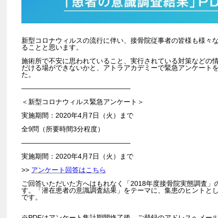
新型コロナウィルスの流行に伴い、接骨院従事者の皆様も様々
ることと思います。
施術所で不安に思われていること、実行されている対策などの
だける場ができないかと、アトラアカデミーで緊急アンケート
た。
――――――――――――――――
＜新型コロナウィルス緊急アンケート＞
実施期間：2020年4月7日（火）まで
全9問（所要時間3分程度）
――――――――――――――――
実施期間：2020年4月7日（火）まで
>>
アンケート回答はこちら
ご回答いただいた方へはもれなく「2018年度接骨院実態調査」
す。「潜在患者の意識調査結果」をテーマに、集患のヒントと
です。
※PDFはアンケート集計期間終了後、ご登録のアドレスへメー