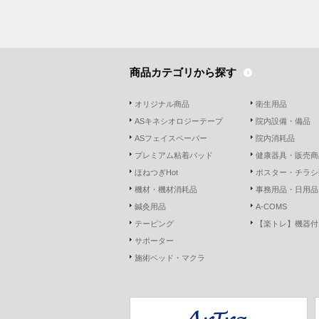
商品カテゴリから探す
オリジナル商品
衛生用品
ASキネシオロジーテープ
院内設備・備品
ASフェイスペーパー
院内消耗品
プレミアム粘着パッド
健康器具・販売商
ほねつぎHot
ポスター・チラシ
機材・機材消耗品
事務用品・日用品
鍼灸用品
A-COMS
テーピング
【楽トレ】機器付
サポーター
施術ベッド・マクラ