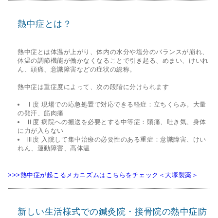
熱中症とは？
熱中症とは体温が上がり、体内の水分や塩分のバランスが崩れ、
体温の調節機能が働かなくなることで引き起る、めまい、けいれ
ん、頭痛、意識障害などの症状の総称。
熱中症は重症度によって、次の段階に分けられます
Ⅰ度 現場での応急処置で対応できる軽症：立ちくらみ。大量
の発汗、筋肉痛
Ⅱ度 病院への搬送を必要とする中等症：頭痛、吐き気、身体
に力が入らない
Ⅲ度 入院して集中治療の必要性のある重症：意識障害、けい
れん、運動障害、高体温
>>>熱中症が起こるメカニズムはこちらをチェック＜大塚製薬＞
新しい生活様式での鍼灸院・接骨院の熱中症防