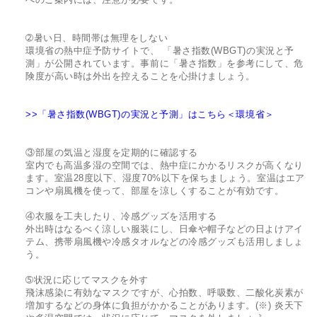
➁暑い日、時間帯は無理をしない
環境省の熱中症予防サイトで、 「暑さ指数(WBGT)の実況と予
測」が公開されています。事前に「暑さ指数」を参考にして、危
険度が高い時は外出を控えることを心掛けましょう。
>>「暑さ指数(WBGT)の実況と予測」はこちら＜環境省＞
③部屋の気温と湿度を定期的に確認する
室内でも高温多湿の空間では、熱中症にかかるリスクが高くなり
ます。室温28度以下、湿度70%以下を保ちましょう。室温はエア
コンや扇風機を使って、部屋を涼しくすることが有効です。
④衣服を工夫したり、冷感グッズを活用する
外出時はなるべく涼しい服装にし、日傘や帽子などの日よけアイ
テム、携帯扇風機や冷感タオルなどの冷感グッズも活用しましょ
う。
➄状況に応じてマスクを外す
飛沫感染に有効なマスクですが、心拍数、呼吸数、二酸化炭素が
増加するなどの身体に負担がかかることがあります。(※) 炎天下