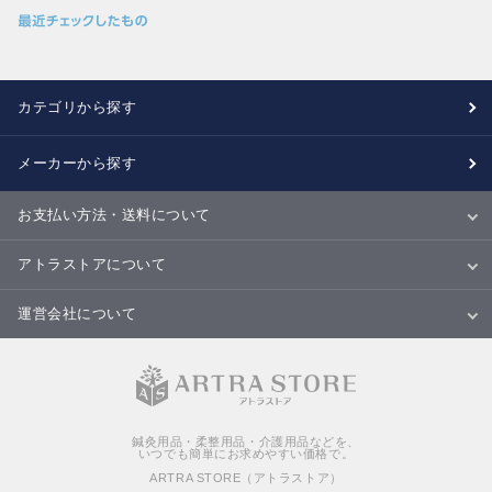
カテゴリから探す
メーカーから探す
お支払い方法・送料について
お支払い方法
送料について
配送・納期
キャンセル・返品・交換について
アトラストアについて
当サイトについて
ご利用規約
ご利用ガイド
Ｑ＆Ａ
商品のご提案について
運営会社について
会社概要
特定商取引法に基づく表記
個人情報の取扱いについて
鍼灸用品・柔整用品・介護用品などを、
いつでも簡単にお求めやすい価格で。
ARTRA STORE（アトラストア）