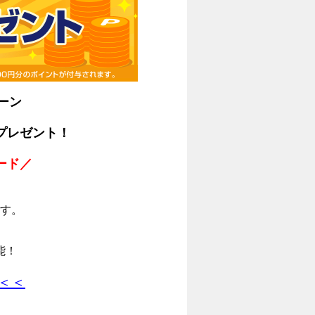
ーン
プレゼント！
ード／
す。
能！
＜＜