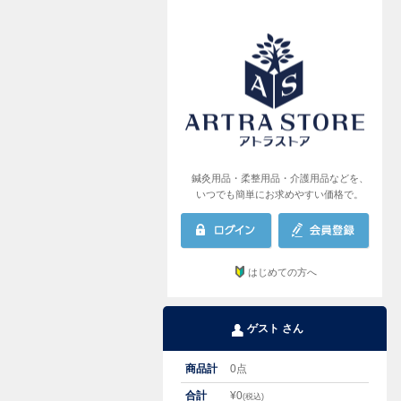
AR
鍼灸用品・柔整用品・介護用品などを、
いつでも簡単にお求めやすい価格で。
はじめての方へ
ゲスト さん
商品計
0
点
合計
¥
0
(税込)