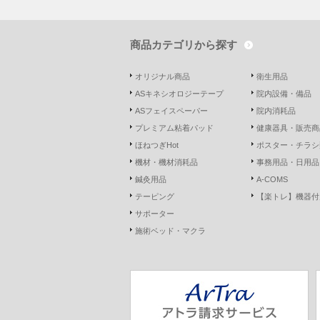
商品カテゴリから探す
オリジナル商品
衛生用品
ASキネシオロジーテープ
院内設備・備品
ASフェイスペーパー
院内消耗品
プレミアム粘着パッド
健康器具・販売商
ほねつぎHot
ポスター・チラシ
機材・機材消耗品
事務用品・日用品
鍼灸用品
A-COMS
テーピング
【楽トレ】機器付
サポーター
施術ベッド・マクラ