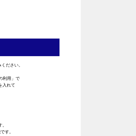
みください。
の利用」で
を入れて
。
す。
能です。