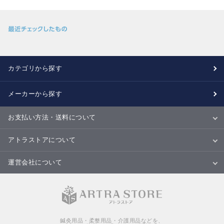
カテゴリから探す
メーカーから探す
お支払い方法・送料について
お支払い方法
送料について
配送・納期
キャンセル・返品・交換について
アトラストアについて
当サイトについて
ご利用規約
ご利用ガイド
Ｑ＆Ａ
商品のご提案について
運営会社について
会社概要
特定商取引法に基づく表記
個人情報の取扱いについて
鍼灸用品・柔整用品・介護用品などを、