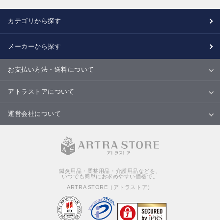
カテゴリから探す
メーカーから探す
お支払い方法・送料について
お支払い方法
送料について
配送・納期
キャンセル・返品・交換について
アトラストアについて
当サイトについて
ご利用規約
ご利用ガイド
Ｑ＆Ａ
商品のご提案について
運営会社について
会社概要
特定商取引法に基づく表記
個人情報の取扱いについて
鍼灸用品・柔整用品・介護用品などを、
いつでも簡単にお求めやすい価格で。
ARTRA STORE（アトラストア）