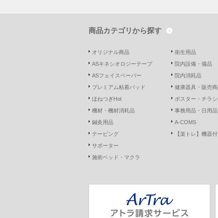
商品カテゴリから探す
オリジナル商品
衛生用品
ASキネシオロジーテープ
院内設備・備品
ASフェイスペーパー
院内消耗品
プレミアム粘着パッド
健康器具・販売商
ほねつぎHot
ポスター・チラシ
機材・機材消耗品
事務用品・日用品
鍼灸用品
A-COMS
テーピング
【楽トレ】機器付
サポーター
施術ベッド・マクラ