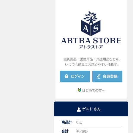
AR
鍼灸用品・柔整用品・介護用品などを、
いつでも簡単にお求めやすい価格で。
はじめての方へ
ゲスト さん
商品計
0
点
合計
¥
0
(税込)