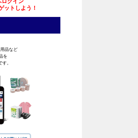
へログイン
ゲットしよう！
護用品など
商品を
です。