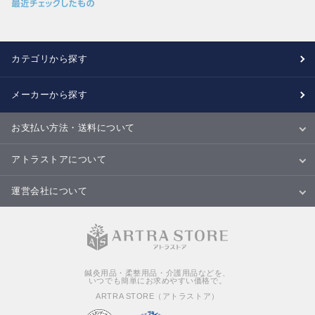
カテゴリから探す
メーカーから探す
お支払い方法・送料について
お支払い方法
送料について
配送・納期
キャンセル・返品・交換について
アトラストアについて
当サイトについて
ご利用規約
ご利用ガイド
Ｑ＆Ａ
商品のご提案について
運営会社について
会社概要
特定商取引法に基づく表記
個人情報の取扱いについて
鍼灸用品・柔整用品・介護用品などを、
いつでも簡単にお求めやすい価格で。
ARTRA STORE（アトラストア）