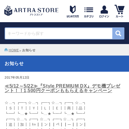
HOME
お知らせ
お知らせ
2017年05月12日
≪5/12～5/22≫『Style PREMIUM DX』デモ機プレゼ
ント！！1,500円クーポンももらえるキャンペーン
☆…┓┏━┓☆…┓┏━┓☆…┓┏━┓☆…┓
┃Ｓ┃┃Ｔ┃┃Ｙ┃┃Ｌ┃┃Ｅ┃┃商┃┃品┃
┗━┛┗…★┗━┛┗…★┗━┛┗…★┗━┛
┏━┓☆…┓┏━┓☆…┓┏━┓☆…┓┏━┓
┃追┃┃加┃┃ｷｬ┃┃ン┃┃ペ┃┃ー┃┃ン┃