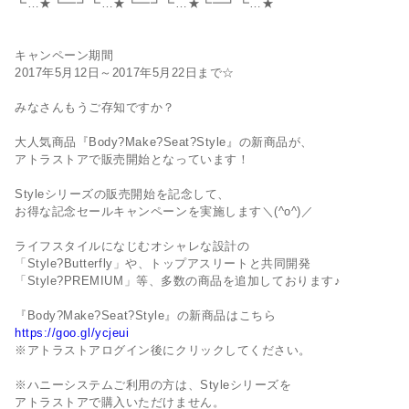
┗…★┗━┛┗…★┗━┛┗…★┗━┛┗…★
キャンペーン期間
2017年5月12日～2017年5月22日まで☆
みなさんもうご存知ですか？
大人気商品『Body?Make?Seat?Style』の新商品が、
アトラストアで販売開始となっています！
Styleシリーズの販売開始を記念して、
お得な記念セールキャンペーンを実施します＼(^o^)／
ライフスタイルになじむオシャレな設計の
「Style?Butterfly」や、トップアスリートと共同開発
「Style?PREMIUM」等、多数の商品を追加しております♪
『Body?Make?Seat?Style』の新商品はこちら
https://goo.gl/ycjeui
※アトラストアログイン後にクリックしてください。
※ハニーシステムご利用の方は、Styleシリーズを
アトラストアで購入いただけません。