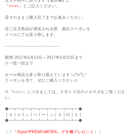
注文手続中にあります【通信欄】に
『
○○○○
』とご記入ください。
③そのままご購入完了までお進みください。
④ご注文商品が発送され次第、順次クーポンを
メールにてお送り致します。
----------------------------------------
期間:2017年5月12日～2017年5月22日まで
※一院一回まで
セール商品も多く取り揃えています＼(^o^)／
クーポンを当て、ぜひご購入ください☆
※『○○○○』につきましては、５月１２日のメルマガをご覧くださ
い。
◆━┳━┳━┳━┳━┳━┳━┳━┳━◆
┃キ┃ャ┃ン┃ペ┃ー┃ン┃そ┃の┃２┃
◆━┻━┻━┻━┻━┻━┻━┻━┻━◆
！！
『Style?PREMIUM?DX』デモ機プレゼント
！！