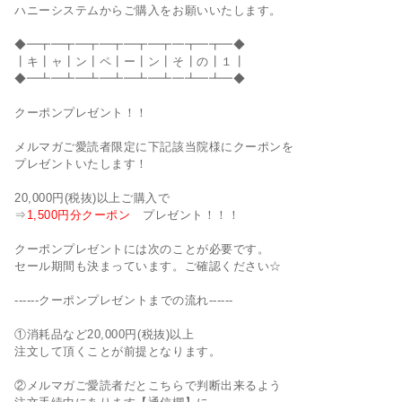
ハニーシステムからご購入をお願いいたします。
◆━┳━┳━┳━┳━┳━┳━┳━┳━◆
┃キ┃ャ┃ン┃ペ┃ー┃ン┃そ┃の┃１┃
◆━┻━┻━┻━┻━┻━┻━┻━┻━◆
クーポンプレゼント！！
メルマガご愛読者限定に下記該当院様にクーポンを
プレゼントいたします！
20,000円(税抜)以上ご購入で
⇒
1,500円分クーポン
プレゼント！！！
クーポンプレゼントには次のことが必要です。
セール期間も決まっています。ご確認ください☆
------クーポンプレゼントまでの流れ------
①消耗品など20,000円(税抜)以上
注文して頂くことが前提となります。
②メルマガご愛読者だとこちらで判断出来るよう