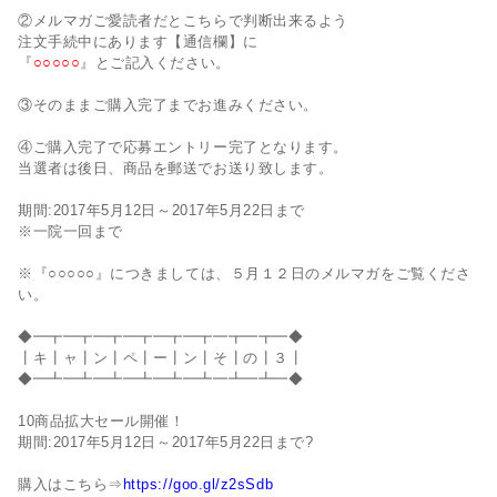
②メルマガご愛読者だとこちらで判断出来るよう
注文手続中にあります【通信欄】に
『
○○○○○
』とご記入ください。
③そのままご購入完了までお進みください。
④ご購入完了で応募エントリー完了となります。
当選者は後日、商品を郵送でお送り致します。
期間:2017年5月12日～2017年5月22日まで
※一院一回まで
※『○○○○○』につきましては、５月１２日のメルマガをご覧くださ
い。
◆━┳━┳━┳━┳━┳━┳━┳━┳━◆
┃キ┃ャ┃ン┃ペ┃ー┃ン┃そ┃の┃３┃
◆━┻━┻━┻━┻━┻━┻━┻━┻━◆
10商品拡大セール開催！
期間:2017年5月12日～2017年5月22日まで?
購入はこちら⇒
https://goo.gl/z2sSdb