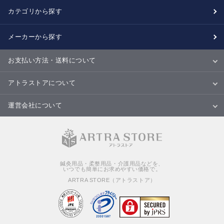
カテゴリから探す
メーカーから探す
お支払い方法・送料について
お支払い方法
送料について
配送・納期
キャンセル・返品・交換について
アトラストアについて
当サイトについて
ご利用規約
ご利用ガイド
Ｑ＆Ａ
商品のご提案について
運営会社について
会社概要
特定商取引法に基づく表記
個人情報の取扱いについて
鍼灸用品・柔整用品・介護用品などを、
いつでも簡単にお求めやすい価格で。
ARTRA STORE（アトラストア）