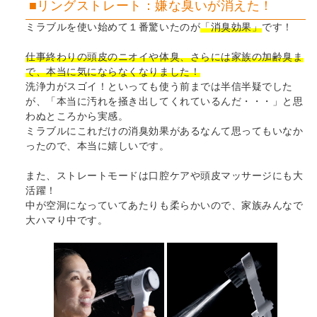
■リングストレート：嫌な臭いが消えた！
ミラブルを使い始めて１番驚いたのが
「消臭効果」
です！
仕事終わりの頭皮のニオイや体臭、さらには家族の加齢臭ま
で、本当に気にならなくなりました！
洗浄力がスゴイ！といっても使う前までは半信半疑でした
が、「本当に汚れを掻き出してくれているんだ・・・」と思
わぬところから実感。
ミラブルにこれだけの消臭効果があるなんて思ってもいなか
ったので、本当に嬉しいです。
また、ストレートモードは口腔ケアや頭皮マッサージにも大
活躍！
中が空洞になっていてあたりも柔らかいので、家族みんなで
大ハマり中です。