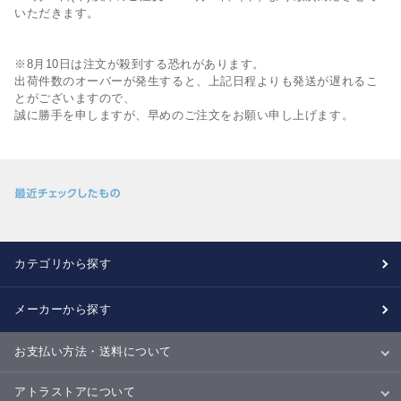
いただきます。
※8月10日は注文が殺到する恐れがあります。
出荷件数のオーバーが発生すると、上記日程よりも発送が遅れるこ
とがございますので、
誠に勝手を申しますが、早めのご注文をお願い申し上げます。
カテゴリから探す
メーカーから探す
お支払い方法・送料について
お支払い方法
送料について
配送・納期
キャンセル・返品・交換について
アトラストアについて