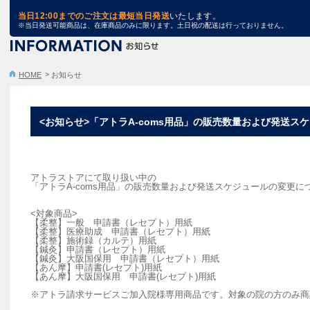
TRA STORE
当日12:00までのご注文は最短当日発送
いたします。
※当日発送可能商品は、在庫商品のみに限ります。土日祝の配送は行っておりません。
HOME
お知らせ
<お知らせ>「アトラA-coms用品」の販売数量および発送ス
アトラストアにて取り扱い中の
「アトラA-coms用品」の販売数量および発送スケジュールの変更に
<対象商品>
【柔整】一般 申請書（レセプト）用紙
【柔整】医療助成 申請書（レセプト）用紙
【柔整】施術録（カルテ）用紙
【鍼灸】申請書（レセプト）用紙
【鍼灸】大阪国保用 申請書（レセプト）用紙
【あん摩】申請書(レセプト)用紙
【あん摩】大阪国保用 申請書(レセプト)用紙
※アトラ請求サービスご加入院様専用商品です。対象の院の方のみ商