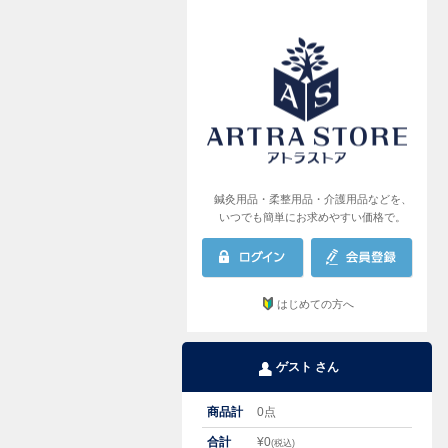
AR
鍼灸用品・柔整用品・介護用品などを、
いつでも簡単にお求めやすい価格で。
はじめての方へ
ゲスト さん
商品計
0
点
合計
¥
0
(税込)