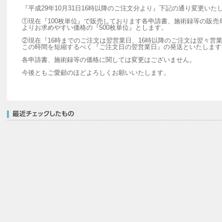
『平成29年10月31日16時以降のご注文分より』下記の通り変更いた
①現在『100枚単位』で販売しております各申請書、施術録等の販売
よりお求めやすい価格の『500枚単位』とします。
②現在『16時までのご注文は翌営業日、16時以降のご注文は翌々営
この時間を短縮するべく『ご注文日の翌営業日』の発送といたします
各申請書、施術録等の価格に関しては変更はございません。
今後ともご愛顧のほどよろしくお願いいたします。