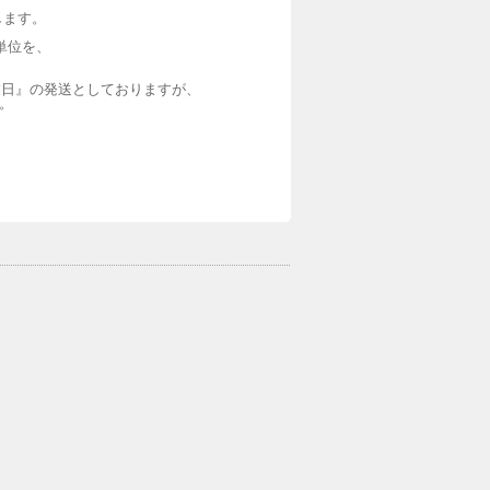
します。
単位を、
業日』の発送としておりますが、
。