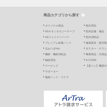
商品カテゴリから探す
オリジナル商品
衛生用品
ASキネシオロジーテープ
院内設備・備品
ASフェイスペーパー
院内消耗品
プレミアム粘着パッド
健康器具・販売商
ほねつぎHot
ポスター・チラシ
機材・機材消耗品
事務用品・日用品
鍼灸用品
A-COMS
テーピング
【楽トレ】機器付
サポーター
施術ベッド・マクラ