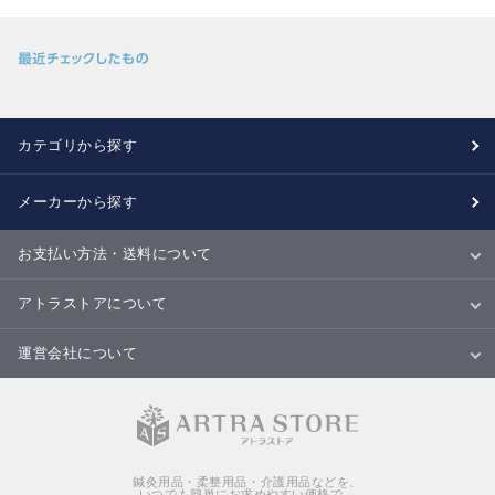
カテゴリから探す
メーカーから探す
お支払い方法・送料について
お支払い方法
送料について
配送・納期
キャンセル・返品・交換について
アトラストアについて
当サイトについて
ご利用規約
ご利用ガイド
Ｑ＆Ａ
商品のご提案について
運営会社について
会社概要
特定商取引法に基づく表記
個人情報の取扱いについて
鍼灸用品・柔整用品・介護用品などを、
いつでも簡単にお求めやすい価格で。