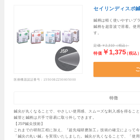
セイリンディスポ鍼
鍼柄は軽く使いやすいプ
鍼柄を超音波で溶着。使
す。
定価 ￥2,310（税込）
￥1,375
特価
（税込
医療機器認証番号：15500BZZ00805000
特徴
鍼尖が丸くなることで、やさしい使用感、スムーズな刺入感を得ること
鍼管と鍼柄は片手で容易に取り外しできます。
【JSP鍼尖技術】
これまでの研削工程に加え、『超先端研磨加工』技術の確立によって今
「鍼尖の丸い鍼」を実現いたしました。鍼尖が丸くなることで、「使用