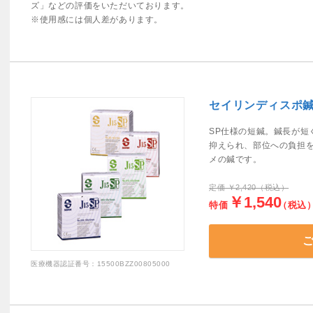
ズ」などの評価をいただいております。
※使用感には個人差があります。
セイリンディスポ鍼 
SP仕様の短鍼。鍼長が短
抑えられ、部位への負担
メの鍼です。
定価 ￥2,420（税込）
￥1,540
特価
（税込
医療機器認証番号：15500BZZ00805000