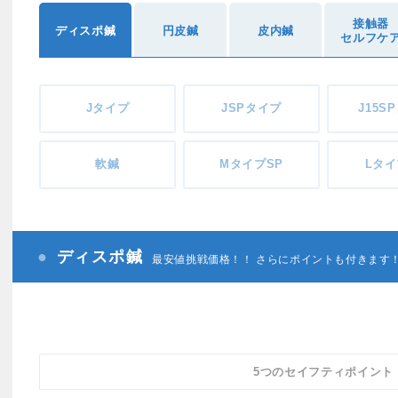
接触器
ディスポ鍼
円皮鍼
皮内鍼
セルフケ
Jタイプ
JSPタイプ
J15S
軟鍼
MタイプSP
Lタイ
ディスポ鍼
最安値挑戦価格！！ さらにポイントも付きます
5つのセイフティポイント