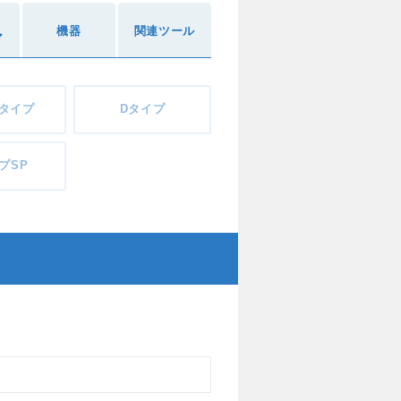
機器
関連ツール
ア
Pタイプ
Dタイプ
プSP
！