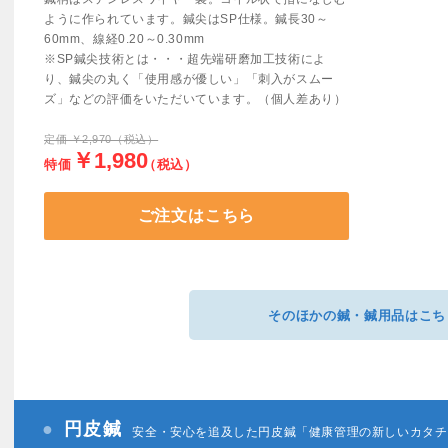
ように作られています。鍼尖はSP仕様。鍼長30～
60mm、線経0.20～0.30mm
※SP鍼尖技術とは・・・超先端研磨加工技術によ
り、鍼尖の丸く「使用感が優しい」「刺入がスムー
ズ」などの評価をいただいています。（個人差あり）
定価 ￥2,970（税込）
￥1,980
特価
（税込）
ご注文はこちら
そのほかの鍼・鍼用品はこち
円皮鍼
安全・安心を追及した円皮鍼「健康管理の新しいカタチ