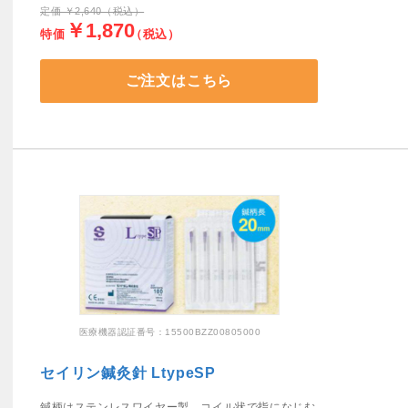
定価 ￥2,640（税込）
￥1,870
特価
（税込）
ご注文はこちら
医療機器認証番号：15500BZZ00805000
セイリン鍼灸針 LtypeSP
鍼柄はステンレスワイヤー製。コイル状で指になじむ