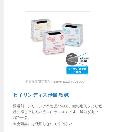
医療機器認証番号：15500BZZ00805000
セイリンディスポ鍼 軟鍼
潤滑剤・シリコンは不使用なので、鍼の進入をより敏
感に感じ取りたい先生にオススメです。鍼尖が丸い
JSP仕様。
※灸頭鍼には使用しないでください