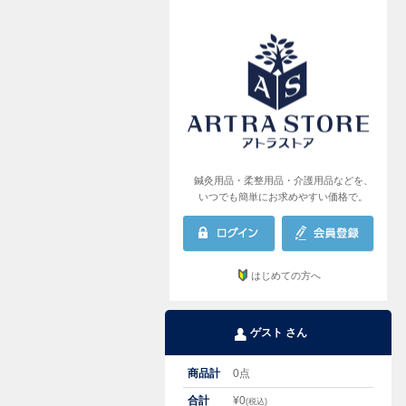
AR
鍼灸用品・柔整用品・介護用品などを、
いつでも簡単にお求めやすい価格で。
はじめての方へ
ゲスト さん
商品計
0
点
合計
¥
0
(税込)