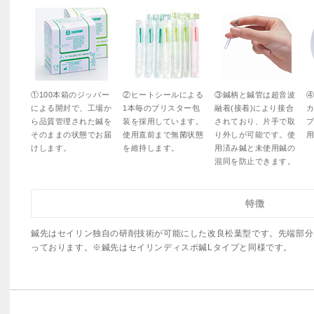
①100本箱のジッパー
②ヒートシールによる
③鍼柄と鍼管は超音波
による開封で、工場か
1本毎のブリスター包
融着(接着)により接合
ら品質管理された鍼を
装を採用しています。
されており、片手で取
そのままの状態でお届
使用直前まで無菌状態
り外しが可能です。使
けします。
を維持します。
用済み鍼と未使用鍼の
混同を防止できます。
特徴
鍼先はセイリン独自の研削技術が可能にした改良松葉型です。先端部分
っております。※鍼先はセイリンディスポ鍼Lタイプと同様です。