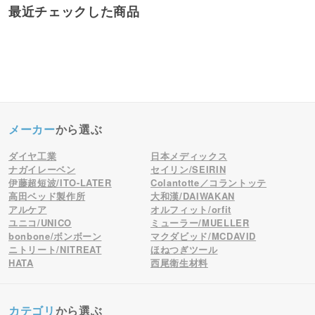
最近チェックした商品
メーカー
から選ぶ
ダイヤ工業
日本メディックス
ナガイレーベン
セイリン/SEIRIN
伊藤超短波/ITO-LATER
Colantotte／コラントッテ
高田ベッド製作所
大和漢/DAIWAKAN
アルケア
オルフィット/orfit
ユニコ/UNICO
ミューラー/MUELLER
bonbone/ボンボーン
マクダビッド/MCDAVID
ニトリート/NITREAT
ほねつぎツール
HATA
西尾衛生材料
カテゴリ
から選ぶ