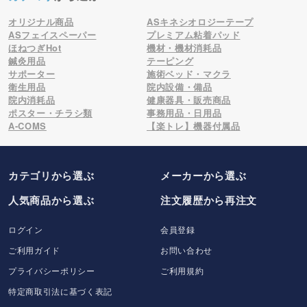
オリジナル商品
ASキネシオロジーテープ
ASフェイスペーパー
プレミアム粘着パッド
ほねつぎHot
機材・機材消耗品
鍼灸用品
テーピング
サポーター
施術ベッド・マクラ
衛生用品
院内設備・備品
院内消耗品
健康器具・販売商品
ポスター・チラシ類
事務用品・日用品
A-COMS
【楽トレ】機器付属品
カテゴリから選ぶ
メーカー
から選ぶ
人気商品から選ぶ
注文履歴から再注文
ログイン
会員登録
ご利用ガイド
お問い合わせ
プライバシーポリシー
ご利用規約
特定商取引法に基づく表記