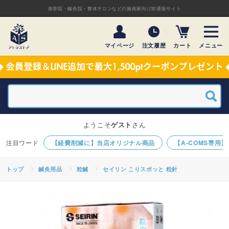
接骨院・鍼灸院・整体サロンなどの施術家向け卸通販サイト
マイページ
注文履歴
カート
メニュー
ようこそ
ゲスト
さん
【経費削減に】当店オリジナル商品
【A-COMS専用
トップ
鍼灸用品
粒鍼
セイリン こりスポッと 粒針