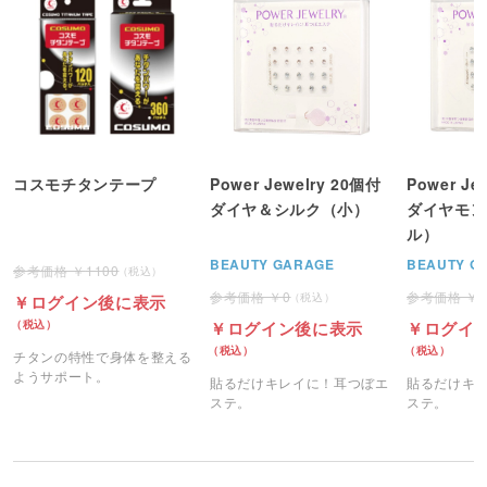
コスモチタンテープ
Power Jewelry 20個付
Power Je
ダイヤ＆シルク（小）
ダイヤモン
ル）
BEAUTY GARAGE
BEAUTY G
1100
0
ログイン後に表示
ログイン後に表示
ログイ
チタンの特性で身体を整える
ようサポート。
貼るだけキレイに！耳つぼエ
貼るだけキ
ステ。
ステ。