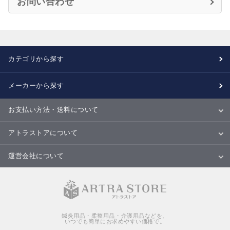
お問い合わせ
カテゴリから探す
メーカーから探す
お支払い方法・送料について
お支払い方法
送料について
配送・納期
キャンセル・返品・交換について
アトラストアについて
当サイトについて
ご利用規約
ご利用ガイド
Ｑ＆Ａ
商品のご提案について
運営会社について
会社概要
特定商取引法に基づく表記
個人情報の取扱いについて
鍼灸用品・柔整用品・介護用品などを、
いつでも簡単にお求めやすい価格で。