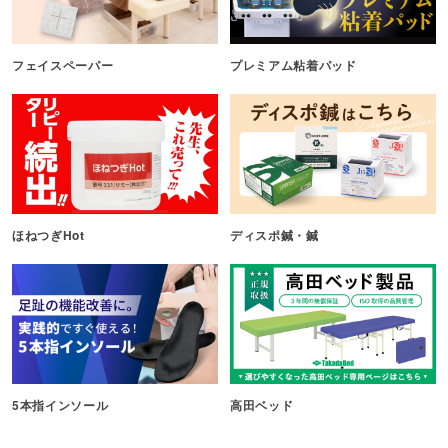
フェイスペーパー
プレミアム粘着パッド
ほねつぎHot
ディスポ鍼・鍼
5本指インソール
高田ベッド