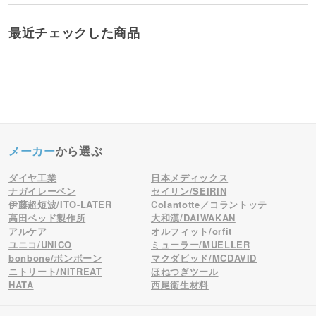
最近チェックした商品
メーカー
から選ぶ
ダイヤ工業
日本メディックス
ナガイレーベン
セイリン/SEIRIN
伊藤超短波/ITO-LATER
Colantotte／コラントッテ
高田ベッド製作所
大和漢/DAIWAKAN
アルケア
オルフィット/orfit
ユニコ/UNICO
ミューラー/MUELLER
bonbone/ボンボーン
マクダビッド/MCDAVID
ニトリート/NITREAT
ほねつぎツール
HATA
西尾衛生材料