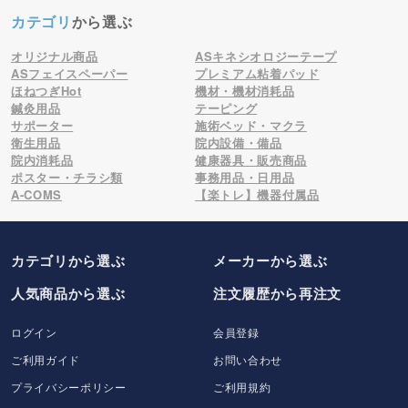
カテゴリ
から選ぶ
オリジナル商品
ASキネシオロジーテープ
ASフェイスペーパー
プレミアム粘着パッド
ほねつぎHot
機材・機材消耗品
鍼灸用品
テーピング
サポーター
施術ベッド・マクラ
衛生用品
院内設備・備品
院内消耗品
健康器具・販売商品
ポスター・チラシ類
事務用品・日用品
A-COMS
【楽トレ】機器付属品
カテゴリから選ぶ
メーカー
から選ぶ
人気商品から選ぶ
注文履歴から再注文
ログイン
会員登録
ご利用ガイド
お問い合わせ
プライバシーポリシー
ご利用規約