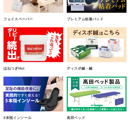
フェイスペーパー
プレミアム粘着パッド
ほねつぎHot
ディスポ鍼・鍼
5本指インソール
高田ベッド