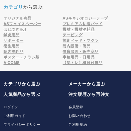
カテゴリ
から選ぶ
オリジナル商品
ASキネシオロジーテープ
ASフェイスペーパー
プレミアム粘着パッド
ほねつぎHot
機材・機材消耗品
鍼灸用品
テーピング
サポーター
施術ベッド・マクラ
衛生用品
院内設備・備品
院内消耗品
健康器具・販売商品
ポスター・チラシ類
事務用品・日用品
A-COMS
【楽トレ】機器付属品
カテゴリから選ぶ
メーカー
から選ぶ
人気商品から選ぶ
注文履歴から再注文
ログイン
会員登録
ご利用ガイド
お問い合わせ
プライバシーポリシー
ご利用規約