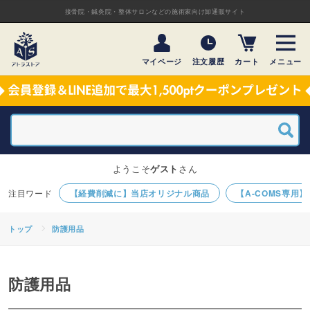
接骨院・鍼灸院・整体サロンなどの施術家向け卸通販サイト
マイページ
注文履歴
カート
メニュー
ようこそ
ゲスト
さん
【経費削減に】当店オリジナル商品
【A-COMS専用
トップ
防護用品
防護用品