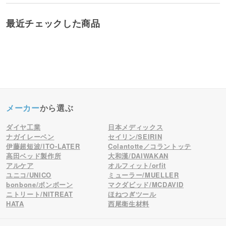
最近チェックした商品
メーカー
から選ぶ
ダイヤ工業
日本メディックス
ナガイレーベン
セイリン/SEIRIN
伊藤超短波/ITO-LATER
Colantotte／コラントッテ
高田ベッド製作所
大和漢/DAIWAKAN
アルケア
オルフィット/orfit
ユニコ/UNICO
ミューラー/MUELLER
bonbone/ボンボーン
マクダビッド/MCDAVID
ニトリート/NITREAT
ほねつぎツール
HATA
西尾衛生材料